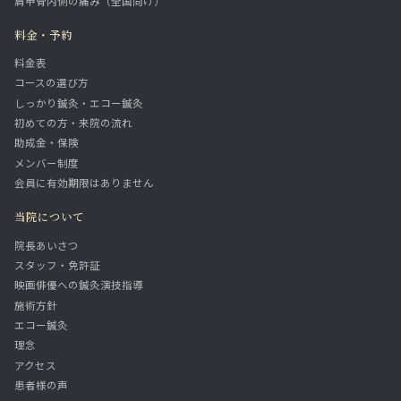
肩甲骨内側の痛み（全国向け）
料金・予約
料金表
コースの選び方
しっかり鍼灸・エコー鍼灸
初めての方・来院の流れ
助成金・保険
メンバー制度
会員に有効期限はありません
当院について
院長あいさつ
スタッフ・免許証
映画俳優への鍼灸演技指導
施術方針
エコー鍼灸
理念
アクセス
患者様の声