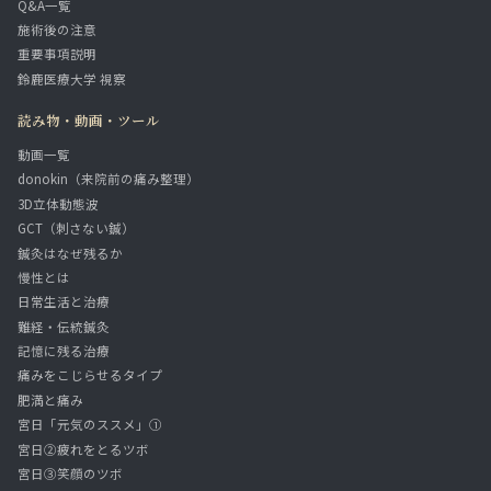
Q&A一覧
施術後の注意
重要事項説明
鈴鹿医療大学 視察
読み物・動画・ツール
動画一覧
donokin（来院前の痛み整理）
3D立体動態波
GCT（刺さない鍼）
鍼灸はなぜ残るか
慢性とは
日常生活と治療
難経・伝統鍼灸
記憶に残る治療
痛みをこじらせるタイプ
肥満と痛み
宮日「元気のススメ」①
宮日②疲れをとるツボ
宮日③笑顔のツボ