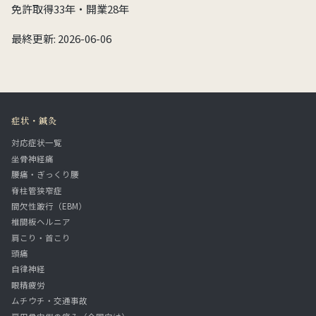
免許取得33年・開業28年
最終更新: 2026-06-06
症状・鍼灸
対応症状一覧
坐骨神経痛
腰痛・ぎっくり腰
脊柱管狭窄症
間欠性跛行（EBM）
椎間板ヘルニア
肩こり・首こり
頭痛
自律神経
眼精疲労
ムチウチ・交通事故