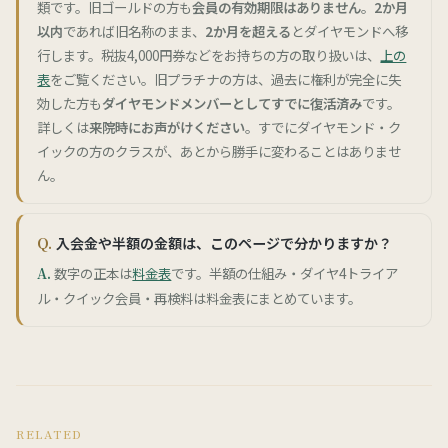
類です。旧ゴールドの方も
会員の有効期限はありません
。
2か月
以内
であれば旧名称のまま、
2か月を超える
とダイヤモンドへ移
行します。税抜4,000円券などをお持ちの方の取り扱いは、
上の
表
をご覧ください。旧プラチナの方は、過去に権利が完全に失
効した方も
ダイヤモンドメンバーとしてすでに復活済み
です。
詳しくは
来院時にお声がけください
。すでにダイヤモンド・ク
イックの方のクラスが、あとから勝手に変わることはありませ
ん。
入会金や半額の金額は、このページで分かりますか？
数字の正本は
料金表
です。半額の仕組み・ダイヤ4トライア
ル・クイック会員・再検料は料金表にまとめています。
RELATED