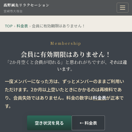
高野鍼灸リラクセーション
宮崎市大塚台
TOP
›
料金表
›
会員に有効期限はありません！
Membership
会員に有効期限はありません！
「2か月空くと会員が切れる」と思われがちですが、
それは違
います
。
一度メンバーになった方は、
ずっとメンバーのまま
ご利用い
ただけます。2か月以上空いたときにかかるのは
再検料
であ
り、会員失効ではありません。料金の数字は
料金表
が正本で
す。
空き状況を見る
← 料金表