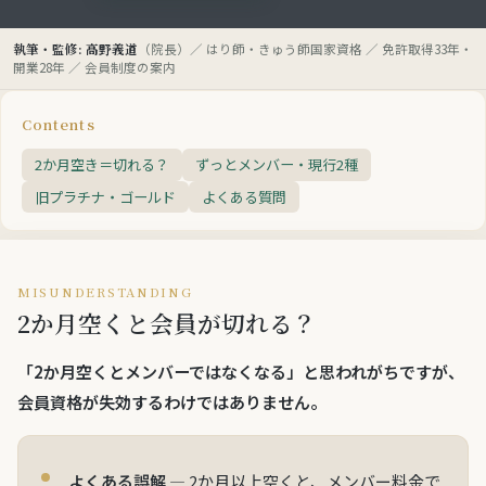
執筆・監修: 高野義道
（院長）／ はり師・きゅう師国家資格 ／ 免許取得33年・
開業28年 ／ 会員制度の案内
Contents
2か月空き＝切れる？
ずっとメンバー・現行2種
旧プラチナ・ゴールド
よくある質問
MISUNDERSTANDING
2か月空くと会員が切れる？
「2か月空くとメンバーではなくなる」と思われがちですが、
会員資格が失効するわけではありません
。
よくある誤解
— 2か月以上空くと、メンバー料金で