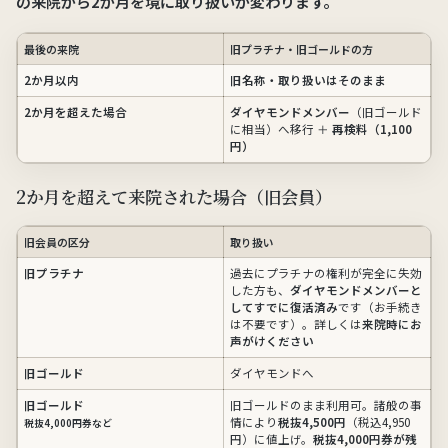
の来院から2か月
を境に取り扱いが変わります。
最後の来院
旧プラチナ・旧ゴールドの方
2か月以内
旧名称・取り扱いはそのまま
2か月を超えた場合
ダイヤモンドメンバー
（旧ゴールド
に相当）へ移行 ＋
再検料（1,100
円）
2か月を超えて来院された場合（旧会員）
旧会員の区分
取り扱い
旧プラチナ
過去にプラチナの権利が完全に失効
した方も、
ダイヤモンドメンバーと
してすでに復活済み
です（お手続き
は不要です）。詳しくは
来院時にお
声がけください
旧ゴールド
ダイヤモンドへ
旧ゴールド
旧ゴールドのまま利用可。諸般の事
情により
税抜4,500円
（税込4,950
税抜4,000円券など
円）に値上げ。
税抜4,000円券が残