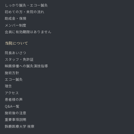
しっかり鍼灸・エコー鍼灸
初めての方・来院の流れ
助成金・保険
メンバー制度
会員に有効期限はありません
当院について
院長あいさつ
スタッフ・免許証
映画俳優への鍼灸演技指導
施術方針
エコー鍼灸
理念
アクセス
患者様の声
Q&A一覧
施術後の注意
重要事項説明
鈴鹿医療大学 視察