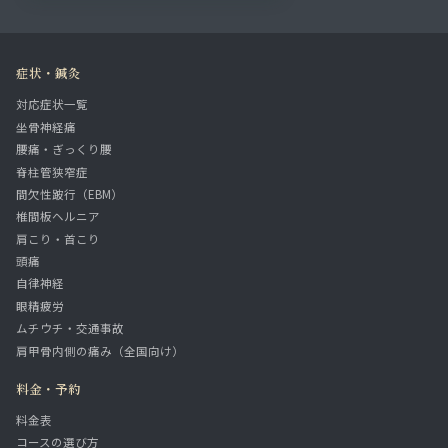
症状・鍼灸
対応症状一覧
坐骨神経痛
腰痛・ぎっくり腰
脊柱管狭窄症
間欠性跛行（EBM）
椎間板ヘルニア
肩こり・首こり
頭痛
自律神経
眼精疲労
ムチウチ・交通事故
肩甲骨内側の痛み（全国向け）
料金・予約
料金表
コースの選び方