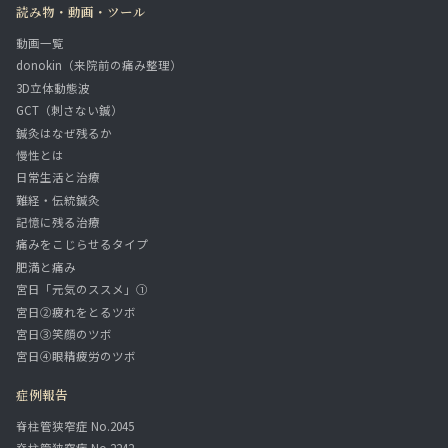
読み物・動画・ツール
動画一覧
donokin（来院前の痛み整理）
3D立体動態波
GCT（刺さない鍼）
鍼灸はなぜ残るか
慢性とは
日常生活と治療
難経・伝統鍼灸
記憶に残る治療
痛みをこじらせるタイプ
肥満と痛み
宮日「元気のススメ」①
宮日②疲れをとるツボ
宮日③笑顔のツボ
宮日④眼精疲労のツボ
症例報告
脊柱管狭窄症 No.2045