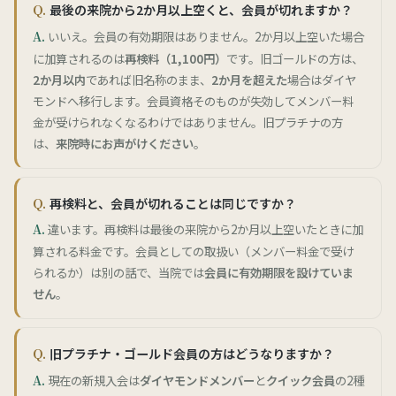
最後の来院から2か月以上空くと、会員が切れますか？
いいえ。会員の有効期限はありません。2か月以上空いた場合
に加算されるのは
再検料（1,100円）
です。旧ゴールドの方は、
2か月以内
であれば旧名称のまま、
2か月を超えた
場合はダイヤ
モンドへ移行します。会員資格そのものが失効してメンバー料
金が受けられなくなるわけではありません。旧プラチナの方
は、
来院時にお声がけください
。
再検料と、会員が切れることは同じですか？
違います。再検料は最後の来院から2か月以上空いたときに加
算される料金です。会員としての取扱い（メンバー料金で受け
られるか）は別の話で、当院では
会員に有効期限を設けていま
せん
。
旧プラチナ・ゴールド会員の方はどうなりますか？
現在の新規入会は
ダイヤモンドメンバー
と
クイック会員
の2種