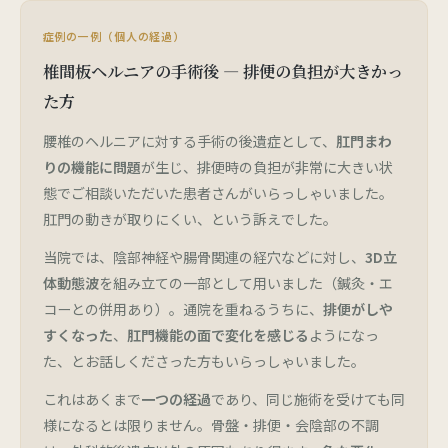
症例の一例（個人の経過）
椎間板ヘルニアの手術後 — 排便の負担が大きかっ
た方
腰椎のヘルニアに対する手術の後遺症として、
肛門まわ
りの機能に問題
が生じ、排便時の負担が非常に大きい状
態でご相談いただいた患者さんがいらっしゃいました。
肛門の動きが取りにくい、という訴えでした。
当院では、陰部神経や腸骨関連の経穴などに対し、
3D立
体動態波
を組み立ての一部として用いました（鍼灸・エ
コーとの併用あり）。通院を重ねるうちに、
排便がしや
すくなった
、
肛門機能の面で変化を感じる
ようになっ
た、とお話しくださった方もいらっしゃいました。
これはあくまで
一つの経過
であり、同じ施術を受けても同
様になるとは限りません。骨盤・排便・会陰部の不調