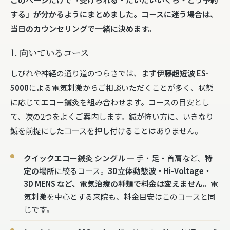
する
」が分かるようにまとめました。コースに迷う場合は、
当日のカウンセリングで一緒に決めます。
1. 向いているコース
しびれや神経の通り道のつらさでは、まず
伊藤超短波 ES-
5000
による電気刺激からご相談いただくことが多く、状態
に応じて
エコー鍼灸
を組み合わせます。コースの目安とし
て、次の2つをよくご案内します。鍼が怖い方に、いきなり
鍼を前提にしたコースを押し付けることはありません。
クイックエコー鍼灸 シングル
— 手・足・首肩など、
特
定の場所
に絞るコース。
3D立体動態波・Hi-Voltage・
3D MENS など、電気治療の種類で料金は変えません。
電
気刺激を中心とする来院も、料金目安はこのコースと同
じです。