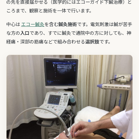
の先を直接届かせる（医学的にはエコーガイド下鍼治療）と
ころまで、観察と施術を一体で行います。
中心は
エコー鍼灸
を含む
鍼灸施術
です。電気刺激は鍼が苦手
な方の
入口
であり、すでに鍼灸で通院中の方に対しても、神
経痛・深部の筋痛などで組み合わせる
選択肢
です。