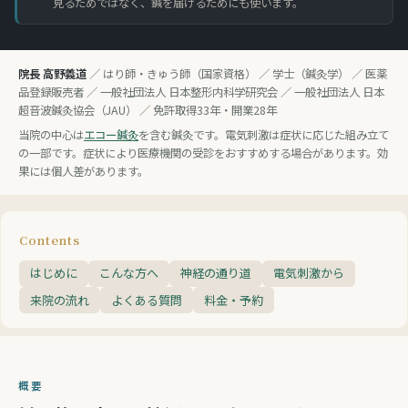
見るためではなく、鍼を届けるためにも使います。
院長 高野義道
／ はり師・きゅう師（国家資格） ／ 学士（鍼灸学） ／ 医薬
品登録販売者 ／ 一般社団法人 日本整形内科学研究会 ／ 一般社団法人 日本
超音波鍼灸協会（JAU） ／ 免許取得33年・開業28年
当院の中心は
エコー鍼灸
を含む鍼灸です。電気刺激は症状に応じた組み立て
の一部です。症状により医療機関の受診をおすすめする場合があります。効
果には個人差があります。
Contents
はじめに
こんな方へ
神経の通り道
電気刺激から
来院の流れ
よくある質問
料金・予約
概要