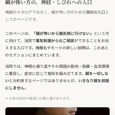
鍼が怖い方の、神経・しびれへの入口
機器のカタログではなく、鍼が怖い方のための
施術の入口
と
してのページです。
このページは、
「鍼が怖いから鍼灸院に行けない」
という方
に向けて、当院で
電気刺激からのご相談
ができることをお伝
えする入口です。機種名やモードの詳しい説明は、このあと
のセクションにまとめています。
当院では、神経の通り道やその周囲の筋肉・筋膜・血流環境
に着目し、症状に応じて施術を組み立てます。
鍼を一切しな
い
とお約束するページではありませんが、
いきなり鍼を前提
にしません
。
※ お体の反応や経過には個人差があります。