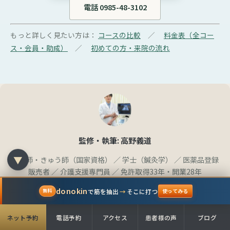
電話 0985-48-3102
もっと詳しく見たい方は：
コースの比較
／
料金表（全コー
ス・会員・助成）
／
初めての方・来院の流れ
監修・執筆: 高野義道
▼
はり師・きゅう師（国家資格） ／ 学士（鍼灸学） ／ 医薬品登録
販売者 ／ 介護支援専門員 ／ 免許取得33年・開業28年
donokin
最終更新: 2026-05-29
で筋を抽出
→
そこに打つ
無料
使ってみる
ネット予約
電話予約
アクセス
患者様の声
ブログ