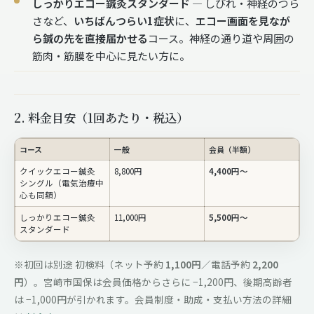
しっかりエコー鍼灸スタンダード
— しびれ・神経のつら
さなど、
いちばんつらい1症状
に、
エコー画面を見なが
ら鍼の先を直接届かせる
コース。神経の通り道や周囲の
筋肉・筋膜を中心に見たい方に。
2. 料金目安（1回あたり・税込）
コース
一般
会員（半額）
クイックエコー鍼灸
8,800円
4,400円〜
シングル（電気治療中
心も同額）
しっかりエコー鍼灸
11,000円
5,500円〜
スタンダード
※初回は別途 初検料（ネット予約
1,100円
／電話予約
2,200
円
）。宮崎市国保は会員価格からさらに −1,200円、後期高齢者
は −1,000円が引かれます。会員制度・助成・支払い方法の詳細