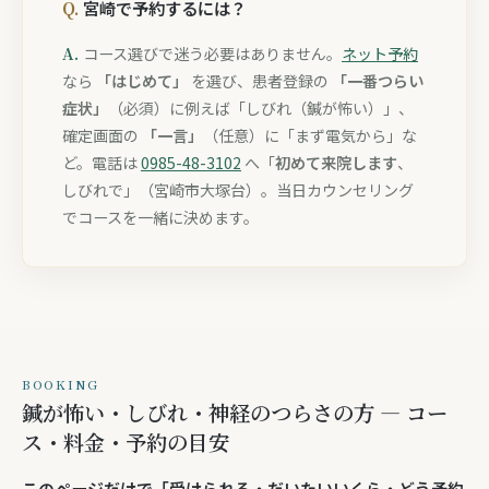
宮崎で予約するには？
コース選びで迷う必要はありません。
ネット予約
なら
「はじめて」
を選び、患者登録の
「一番つらい
症状」
（必須）に例えば「しびれ（鍼が怖い）」、
確定画面の
「一言」
（任意）に「まず電気から」な
ど。電話は
0985-48-3102
へ「
初めて来院します
、
しびれで」（宮崎市大塚台）。当日カウンセリング
でコースを一緒に決めます。
BOOKING
鍼が怖い・しびれ・神経のつらさの方 — コー
ス・料金・予約の目安
このページだけで「
受けられる・だいたいいくら・どう予約