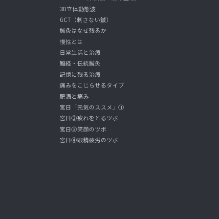
3D立体動態波
GCT（刺さない鍼）
鍼灸はなぜ残るか
慢性とは
日常生活と治療
難経・伝統鍼灸
記憶に残る治療
痛みをこじらせるタイプ
肥満と痛み
宮日「元気のススメ」①
宮日②疲れをとるツボ
宮日③笑顔のツボ
宮日④眼精疲労のツボ