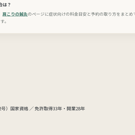
合は？
、
肩こりの鍼灸
のページに症状向けの料金目安と予約の取り方をまとめ
です。
32号）国家資格 ／ 免許取得33年・開業28年