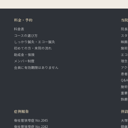
料金・予約
当
料金表
院長
コースの選び方
スタ
しっかり鍼灸・エコー鍼灸
映画
初めての方・来院の流れ
施術
助成金・保険
エコ
メンバー制度
理念
会員に有効期限はありません
アク
患者
Q&
施術
重要
鈴鹿
症例報告
併
脊柱管狭窄症 No.2045
大塚
脊柱管狭窄症 No.2242
鎮痛