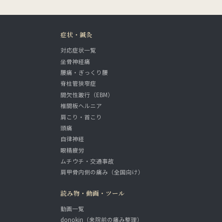
症状・鍼灸
対応症状一覧
坐骨神経痛
腰痛・ぎっくり腰
脊柱管狭窄症
間欠性跛行（EBM）
椎間板ヘルニア
肩こり・首こり
頭痛
自律神経
眼精疲労
ムチウチ・交通事故
肩甲骨内側の痛み（全国向け）
読み物・動画・ツール
動画一覧
donokin（来院前の痛み整理）