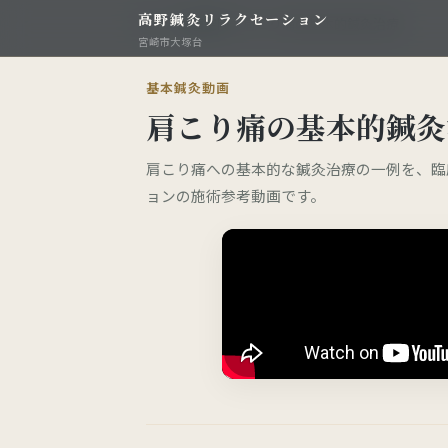
高野鍼灸リラクセーション
TOP
›
動画空間
›
肩こり痛の基本的鍼灸治療
宮崎市大塚台
基本鍼灸動画
肩こり痛の基本的鍼灸
肩こり痛への基本的な鍼灸治療の一例を、臨
ョンの施術参考動画です。