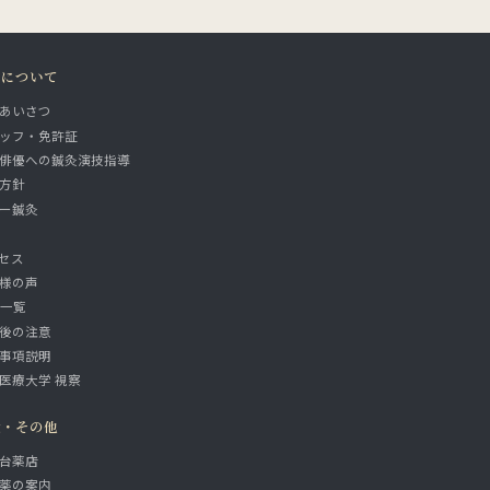
院について
あいさつ
ッフ・免許証
俳優への鍼灸演技指導
方針
ー鍼灸
セス
様の声
A一覧
後の注意
事項説明
医療大学 視察
設・その他
台薬店
薬の案内