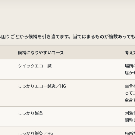
る困りごとから候補を引き当てます。
当てはまるものが複数あって
候補になりやすいコース
考え
クイックエコー鍼
場所
届か
しっかりエコー鍼灸／HG
坐骨
って
全身
しっかり鍼灸
刺激
調整
しっかり鍼灸／HG
局所