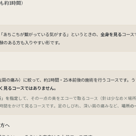
らも約1時間）
「あちこちが繋がっている気がする」というときの、
全身を見る
コース
験のある方も入りやすい形です。
左肩の痛み）に絞って、約1時間・25本前後の施術を行うコースです。う
く見るコースではありません。
所」を指定
して、その一点の奥をエコーで取るコース（針は少なめ×場
時間をかけて見るコースです。足のしびれ、深い肩の痛みなど、
場所の
の方へ