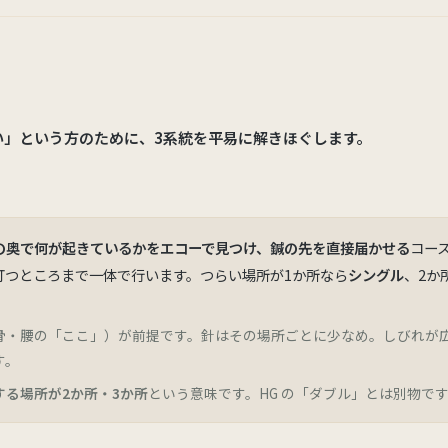
い」という方のために、3系統を平易に解きほぐします。
の奥で何が起きているかをエコーで見つけ、鍼の先を直接届かせる
コー
打つところまで一体で行います。つらい場所が1か所なら
シングル
、2か
骨・腰の「ここ」）が前提です。針はその場所ごとに少なめ。しびれが
す。
する場所が2か所・3か所
という意味です。HG の「ダブル」とは別物で