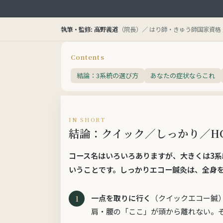
執筆・監修: 高野義道
（院長）／ はり師・きゅう師国家資格 
Contents
結論：3系統の選び方
あなたの症状ならこれ
IN SHORT
結論：クイック／しっかり／HG
コース名はいろいろありますが、大きくは
3系
いうことです。しっかりエコー鍼灸は、全身
一点を取りに行く
（クイックエコー鍼
肩・腰の「ここ」が頭から離れない。