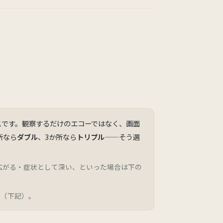
スです。観察するだけのエコーではなく、画面
所なら
ダブル
、3か所なら
トリプル
——そう選
広がる・症状として深い、といった場合は下の
す（下記）。