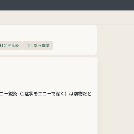
ス料金早見表
よくある質問
コー鍼灸（1症状をエコーで深く）
は
別物
だと