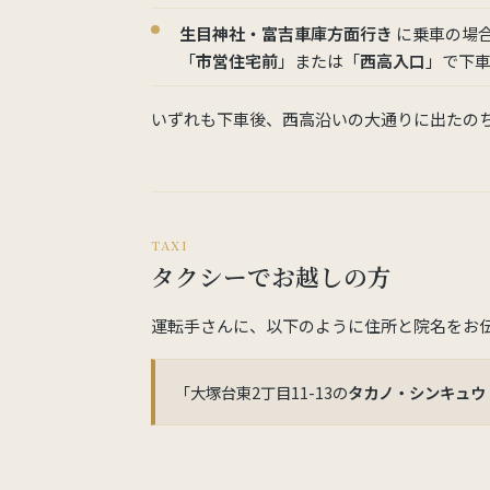
生目神社・富吉車庫方面行き
に乗車の場
「
市営住宅前
」または「
西高入口
」で下
いずれも下車後、西高沿いの大通りに出たの
TAXI
タクシーでお越しの方
運転手さんに、以下のように住所と院名をお
「大塚台東2丁目11-13の
タカノ・シンキュウ