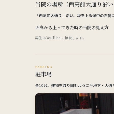
当院の場所（西高前大通り沿い
「西高前大通り」沿い、坂を上る途中の右側
西高から上ってきた時の当院の見え方
再生は YouTube に接続します。
PARKING
駐車場
全10台。建物を取り囲むように半地下・大通