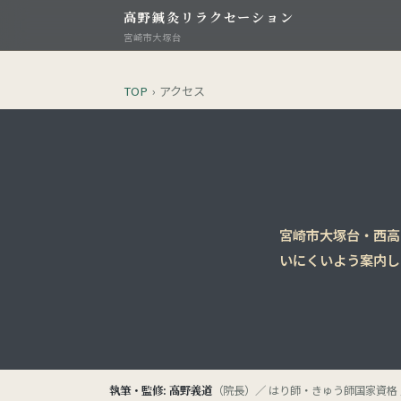
高野鍼灸リラクセーション
宮崎市大塚台
TOP
›
アクセス
宮崎市大塚台・西高
いにくいよう案内し
執筆・監修: 高野義道
（院長）／ はり師・きゅう師国家資格 ／