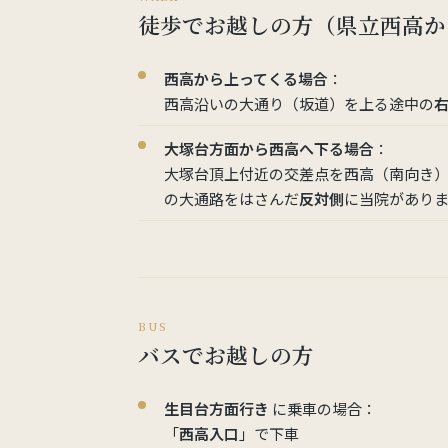
徒歩でお越しの方（県立西高か
西高から上ってくる場合
：
西高沿いの大通り（坂道）を上る途中の
大塚台方面から西高へ下る場合
：
大塚台頂上付近の交差点を西高（南向き）
の大通路をはさんだ
反対側
に当院がありま
BUS
バスでお越しの方
生目台方面行き
に乗車の場合：
「
西高入口
」で下車