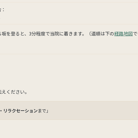
合：
車
ち坂を登ると、3分程度で当院に着きます。（道順は下の
経路地図
で
伝えください。
・リラクセーション
まで」