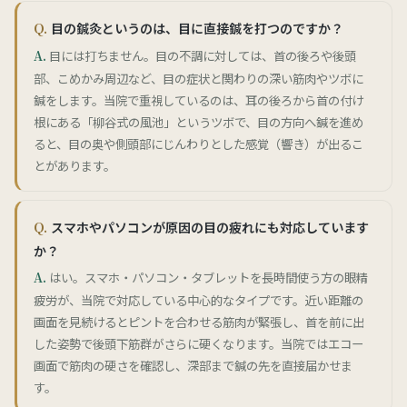
目の鍼灸というのは、目に直接鍼を打つのですか？
目には打ちません。目の不調に対しては、首の後ろや後頭
部、こめかみ周辺など、目の症状と関わりの深い筋肉やツボに
鍼をします。当院で重視しているのは、耳の後ろから首の付け
根にある「柳谷式の風池」というツボで、目の方向へ鍼を進め
ると、目の奥や側頭部にじんわりとした感覚（響き）が出るこ
とがあります。
スマホやパソコンが原因の目の疲れにも対応しています
か？
はい。スマホ・パソコン・タブレットを長時間使う方の眼精
疲労が、当院で対応している中心的なタイプです。近い距離の
画面を見続けるとピントを合わせる筋肉が緊張し、首を前に出
した姿勢で後頭下筋群がさらに硬くなります。当院ではエコー
画面で筋肉の硬さを確認し、深部まで鍼の先を直接届かせま
す。