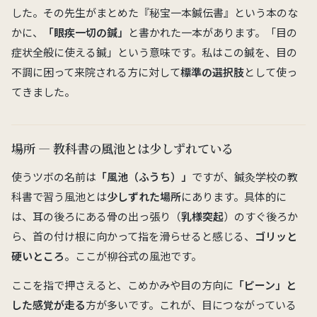
した。その先生がまとめた『秘宝一本鍼伝書』という本のな
かに、
「眼疾一切の鍼」
と書かれた一本があります。「目の
症状全般に使える鍼」という意味です。私はこの鍼を、目の
不調に困って来院される方に対して
標準の選択肢
として使っ
てきました。
場所 — 教科書の風池とは少しずれている
使うツボの名前は
「風池（ふうち）」
ですが、鍼灸学校の教
科書で習う風池とは
少しずれた場所
にあります。具体的に
は、耳の後ろにある骨の出っ張り（
乳様突起
）のすぐ後ろか
ら、首の付け根に向かって指を滑らせると感じる、
ゴリッと
硬いところ
。ここが柳谷式の風池です。
ここを指で押さえると、こめかみや目の方向に
「ピーン」と
した感覚が走る
方が多いです。これが、目につながっている