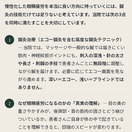
慢性化した眼精疲労を本当に良い方向に持っていくには、鍼
灸の技術だけでは足りないと考えています。当院では次の3点
を
同時に
満たすことを大切にしています。
鍼灸治療（エコー鍼灸を含む高度な鍼灸テクニック）
— 当院では、マッサージや一般的な鍼では届きにくい
筋肉・神経絞扼ポイントにも、
刺入の深浅・針の太さ
や長さ・刺鍼の手技
で患者さんごとに
無段階
に調整し
ながら鍼を届けます。必要に応じてエコー画面を見な
がら進めます。
深い＝エコー、浅い＝ブラインドでは
ありません。
なぜ眼精疲労になるのかの「真実の理解」
— 目の奥の
重さやかすみが、後頭部・首の筋肉の固さとどう結び
ついているか。患者さんご自身が体の中で起きている
ことを理解できると、回復のスピードが変わります。