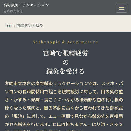
高野鍼灸リラクセーション
宮崎市大塚台
TOP
›
眼精疲労の鍼灸
Asthenopia & Acupuncture
宮崎で眼精疲労
の
鍼灸を受ける
宮崎市大塚台の
高野鍼灸リラクセーション
では、スマホ・パ
ソコンの長時間使用で起こる
眼精疲労
に対して、目の奥の重
さ・かすみ・頭痛・肩こりにつながる
後頭部や首の付け根の
硬くなった筋肉
と、目の不調に古くから使われてきた
柳谷式
の「風池」
に対して、エコー画面で見ながら鍼の先を直接届
かせる鍼灸を行います。
目には打ちません。
はり師・きゅう