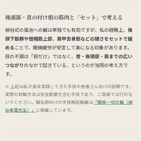
後頭部・首の付け根の筋肉と「セット」で考える
柳谷式の風池への鍼は単独でも有効ですが、私の経験上、
後
頭下筋群や僧帽筋上部、肩甲舌骨筋などの硬さをセットで緩
める
ことで、眼精疲労が安定して楽になる印象があります。
目の不調は「目だけ」ではなく、
首・後頭部・肩までの広い
つながり
のなかで起きている、というのが当院の考え方で
す。
※ 上記は私が長年実践してきた手技の患者さん向けの説明です。
実際の刺鍼方法は安全配慮を含む手技であり、ご自身では行わな
いでください。鍼灸師向けの手技解説動画は
「眼疾一切の鍼（柳
谷素霊先生）」
に掲載しています。