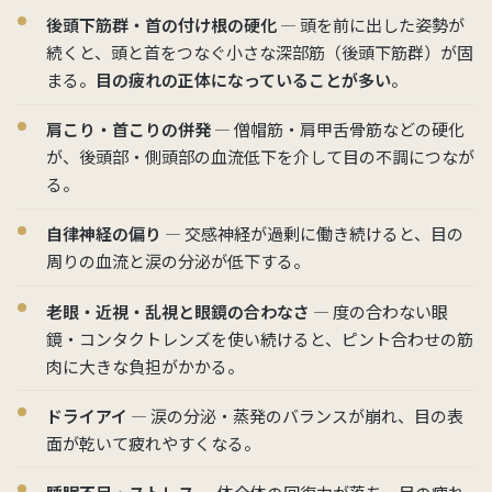
後頭下筋群・首の付け根の硬化
— 頭を前に出した姿勢が
続くと、頭と首をつなぐ小さな深部筋（後頭下筋群）が固
まる。
目の疲れの正体になっていることが多い
。
肩こり・首こりの併発
— 僧帽筋・肩甲舌骨筋などの硬化
が、後頭部・側頭部の血流低下を介して目の不調につなが
る。
自律神経の偏り
— 交感神経が過剰に働き続けると、目の
周りの血流と涙の分泌が低下する。
老眼・近視・乱視と眼鏡の合わなさ
— 度の合わない眼
鏡・コンタクトレンズを使い続けると、ピント合わせの筋
肉に大きな負担がかかる。
ドライアイ
— 涙の分泌・蒸発のバランスが崩れ、目の表
面が乾いて疲れやすくなる。