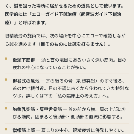
く、
鍼を狙った場所に届かせるための道具
として使います。
医学的には「エコーガイド下鍼治療（超音波ガイド下鍼治
療）」と呼ばれます。
眼精疲労の施術では、次の場所を中心にエコーで確認しなが
ら鍼を進めます（
目そのものには鍼を打ちません
）。
後頭下筋群
— 頭と首の境目にある小さく深い筋肉。目の
疲れの中心になっていることが多い。
柳谷式の風池
— 耳の後ろの骨（乳様突起）のすぐ後ろ、
首の付け根付近。目の不調に古くから使われてきた特別な
ツボ。詳しくは下の「私の臨床上の考え方」へ。
胸鎖乳突筋・肩甲舌骨筋
— 首の前から横、肩の上部に伸
びる筋肉。固まると後頭部・側頭部の血流に影響する。
僧帽筋上部
— 肩こりの中心。眼精疲労に併発しやすい。