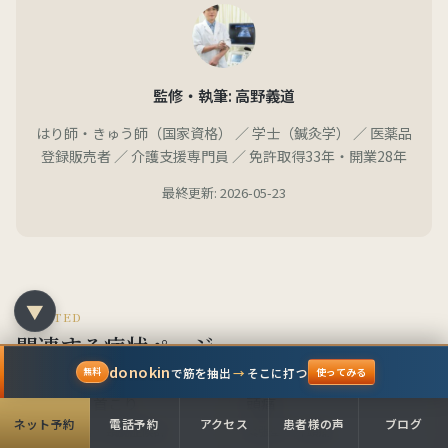
監修・執筆: 高野義道
はり師・きゅう師（国家資格） ／ 学士（鍼灸学） ／ 医薬品
登録販売者 ／ 介護支援専門員 ／ 免許取得33年・開業28年
最終更新: 2026-05-23
▼
RELATED
関連する症状ページ
donokin
で筋を抽出
→
そこに打つ
無料
使ってみる
肩こり・首こり
頭痛
ネット予約
電話予約
アクセス
患者様の声
ブログ
後頭下筋群・頸腕症候群
緊張型・片頭痛