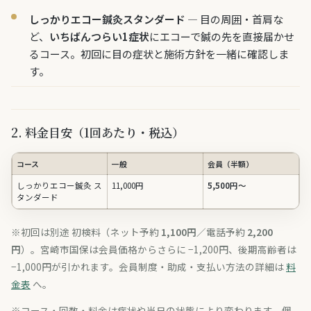
しっかりエコー鍼灸スタンダード
— 目の周囲・首肩な
ど、
いちばんつらい1症状
にエコーで鍼の先を直接届かせ
るコース。初回に目の症状と施術方針を一緒に確認しま
す。
2. 料金目安（1回あたり・税込）
コース
一般
会員（半額）
しっかりエコー鍼灸 ス
11,000円
5,500円〜
タンダード
※初回は別途 初検料（ネット予約
1,100円
／電話予約
2,200
円
）。宮崎市国保は会員価格からさらに −1,200円、後期高齢者は
−1,000円が引かれます。会員制度・助成・支払い方法の詳細は
料
金表
へ。
※コース・回数・料金は症状や当日の状態により変わります。個