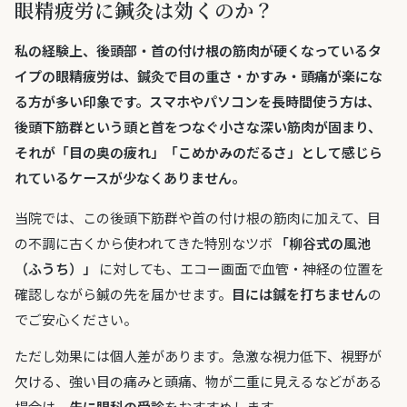
眼精疲労に鍼灸は効くのか？
私の経験上、後頭部・首の付け根の筋肉が硬くなっているタ
イプの眼精疲労は、
鍼灸で目の重さ・かすみ・頭痛が楽にな
る方が多い
印象です。スマホやパソコンを長時間使う方は、
後頭下筋群
という頭と首をつなぐ小さな深い筋肉が固まり、
それが「目の奥の疲れ」「こめかみのだるさ」として感じら
れているケースが少なくありません。
当院では、この後頭下筋群や首の付け根の筋肉に加えて、目
の不調に古くから使われてきた特別なツボ
「柳谷式の風池
（ふうち）」
に対しても、エコー画面で血管・神経の位置を
確認しながら鍼の先を届かせます。
目には鍼を打ちません
の
でご安心ください。
ただし効果には個人差があります。急激な視力低下、視野が
欠ける、強い目の痛みと頭痛、物が二重に見えるなどがある
場合は、
先に眼科の受診
をおすすめします。