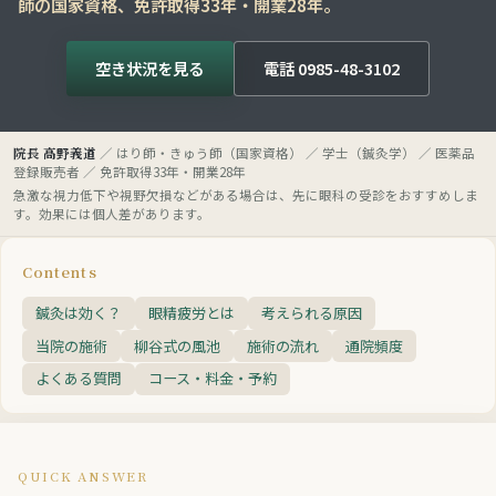
師の国家資格、免許取得33年・開業28年。
空き状況を見る
電話 0985-48-3102
院長 高野義道
／ はり師・きゅう師（国家資格） ／ 学士（鍼灸学） ／ 医薬品
登録販売者 ／ 免許取得33年・開業28年
急激な視力低下や視野欠損などがある場合は、先に眼科の受診をおすすめしま
す。効果には個人差があります。
Contents
鍼灸は効く？
眼精疲労とは
考えられる原因
当院の施術
柳谷式の風池
施術の流れ
通院頻度
よくある質問
コース・料金・予約
QUICK ANSWER