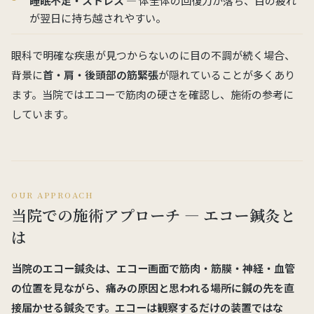
睡眠不足・ストレス
— 体全体の回復力が落ち、目の疲れ
が翌日に持ち越されやすい。
眼科で明確な疾患が見つからないのに目の不調が続く場合、
背景に
首・肩・後頭部の筋緊張
が隠れていることが多くあり
ます。当院ではエコーで筋肉の硬さを確認し、施術の参考に
しています。
OUR APPROACH
当院での施術アプローチ — エコー鍼灸と
は
当院のエコー鍼灸は、
エコー画面で筋肉・筋膜・神経・血管
の位置を見ながら、痛みの原因と思われる場所に鍼の先を直
接届かせる
鍼灸です。エコーは観察するだけの装置ではな