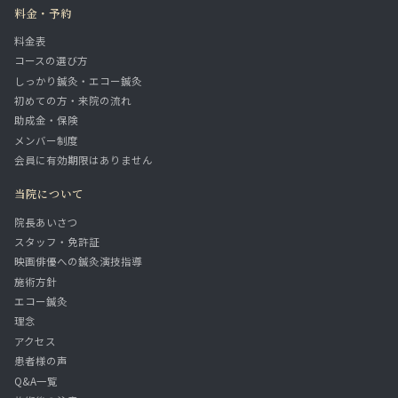
料金・予約
料金表
コースの選び方
しっかり鍼灸・エコー鍼灸
初めての方・来院の流れ
助成金・保険
メンバー制度
会員に有効期限はありません
当院について
院長あいさつ
スタッフ・免許証
映画俳優への鍼灸演技指導
施術方針
エコー鍼灸
理念
アクセス
患者様の声
Q&A一覧