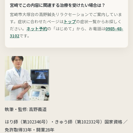
宮崎でこの内容に関連する治療を受けたい場合は？
宮崎市大塚台の高野鍼灸リラクセーションでご案内していま
す。症状に合わせたページは
トップ
の症状一覧からお探しく
ださい。
ネット予約
の「はじめて」から、お電話は
0985-48-
3102
です。
執筆・監修: 高野義道
はり師（第102346号）・きゅう師（第102332号）国家資格 ／
免許取得33年・開業28年