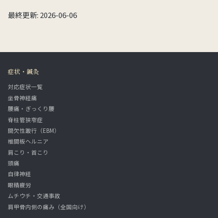
最終更新: 2026-06-06
症状・鍼灸
対応症状一覧
坐骨神経痛
腰痛・ぎっくり腰
脊柱管狭窄症
間欠性跛行（EBM）
椎間板ヘルニア
肩こり・首こり
頭痛
自律神経
眼精疲労
ムチウチ・交通事故
肩甲骨内側の痛み（全国向け）