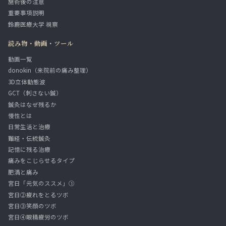
施術後の注意
重要事項説明
鈴鹿医療大学 視察
読み物・動画・ツール
動画一覧
donokin（来院前の痛み整理）
3D立体動態波
GCT（刺さない鍼）
鍼灸はなぜ残るか
慢性とは
日常生活と治療
難経・伝統鍼灸
記憶に残る治療
痛みをこじらせるタイプ
肥満と痛み
宮日「元気のススメ」①
宮日②疲れをとるツボ
宮日③笑顔のツボ
宮日④眼精疲労のツボ