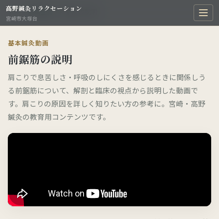
高野鍼灸リラクセーション
TOP
›
動画空間
›
前鋸筋の説明
宮崎市大塚台
基本鍼灸動画
前鋸筋の説明
肩こりで息苦しさ・呼吸のしにくさを感じるときに関係しう
る前鋸筋について、解剖と臨床の視点から説明した動画で
す。肩こりの原因を詳しく知りたい方の参考に。宮崎・高野
鍼灸の教育用コンテンツです。