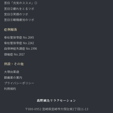
宮日「元気のススメ」①
宮日②疲れをとるツボ
宮日③笑顔のツボ
宮日④眼精疲労のツボ
症例報告
脊柱管狭窄症 No.2045
脊柱管狭窄症 No.2242
自律神経失調症 No.1996
頸椎症 No.2017
併設・その他
大塚台薬店
鎮痛薬の案内
プライバシーポリシー
利用規約
高野鍼灸リラクセーション
〒880-0952 宮崎県宮崎市大塚台東2丁目11-13