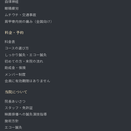
自律神経
眼精疲労
ムチウチ・交通事故
肩甲骨内側の痛み（全国向け）
料金・予約
料金表
コースの選び方
しっかり鍼灸・エコー鍼灸
初めての方・来院の流れ
助成金・保険
メンバー制度
会員に有効期限はありません
当院について
院長あいさつ
スタッフ・免許証
映画俳優への鍼灸演技指導
施術方針
エコー鍼灸