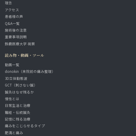
理念
アクセス
患者様の声
Q&A一覧
施術後の注意
重要事項説明
鈴鹿医療大学 視察
読み物・動画・ツール
動画一覧
donokin（来院前の痛み整理）
3D立体動態波
GCT（刺さない鍼）
鍼灸はなぜ残るか
慢性とは
日常生活と治療
難経・伝統鍼灸
記憶に残る治療
痛みをこじらせるタイプ
肥満と痛み