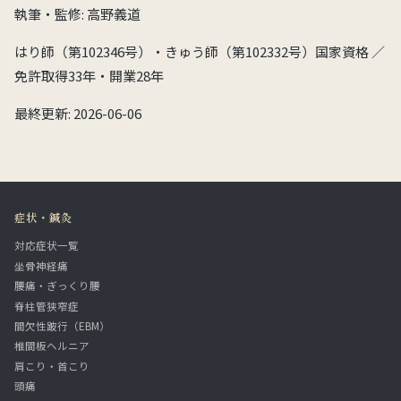
執筆・監修: 高野義道
はり師（第102346号）・きゅう師（第102332号）国家資格 ／
免許取得33年・開業28年
最終更新: 2026-06-06
症状・鍼灸
対応症状一覧
坐骨神経痛
腰痛・ぎっくり腰
脊柱管狭窄症
間欠性跛行（EBM）
椎間板ヘルニア
肩こり・首こり
頭痛