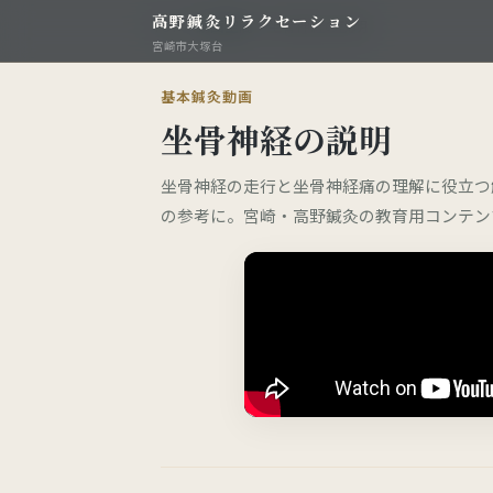
高野鍼灸リラクセーション
TOP
›
動画空間
›
坐骨神経の説明
宮崎市大塚台
基本鍼灸動画
坐骨神経の説明
坐骨神経の走行と坐骨神経痛の理解に役立つ
の参考に。宮崎・高野鍼灸の教育用コンテン