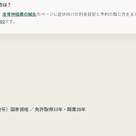
合は？
、
坐骨神経痛の鍼灸
のページに症状向けの料金目安と予約の取り方をま
102
です。
32号）国家資格 ／ 免許取得33年・開業28年