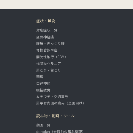
症状・鍼灸
対応症状一覧
坐骨神経痛
腰痛・ぎっくり腰
脊柱管狭窄症
間欠性跛行（EBM）
椎間板ヘルニア
肩こり・首こり
頭痛
自律神経
眼精疲労
ムチウチ・交通事故
肩甲骨内側の痛み（全国向け）
読み物・動画・ツール
動画一覧
donokin（来院前の痛み整理）