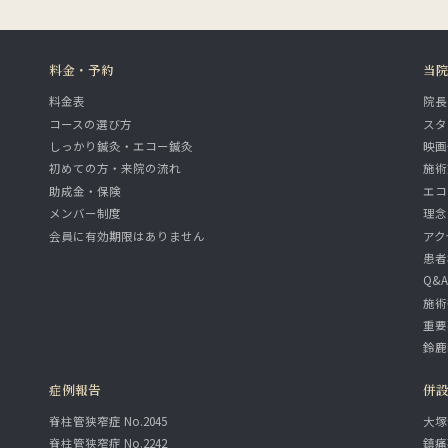
料金・予約
当
料金表
院長
コースの選び方
スタ
しっかり鍼灸・エコー鍼灸
映画
初めての方・来院の流れ
施術
助成金・保険
エコ
メンバー制度
理念
会員に有効期限はありません
アク
患者
Q&
施術
重要
鈴鹿
症例報告
併
脊柱管狭窄症 No.2045
大塚
脊柱管狭窄症 No.2242
鎮痛