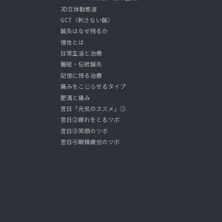
3D立体動態波
GCT（刺さない鍼）
鍼灸はなぜ残るか
慢性とは
日常生活と治療
難経・伝統鍼灸
記憶に残る治療
痛みをこじらせるタイプ
肥満と痛み
宮日「元気のススメ」①
宮日②疲れをとるツボ
宮日③笑顔のツボ
宮日④眼精疲労のツボ