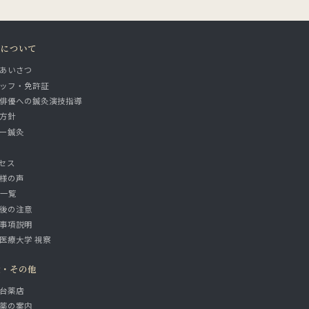
院について
あいさつ
ッフ・免許証
俳優への鍼灸演技指導
方針
ー鍼灸
セス
様の声
A一覧
後の注意
事項説明
医療大学 視察
設・その他
台薬店
薬の案内