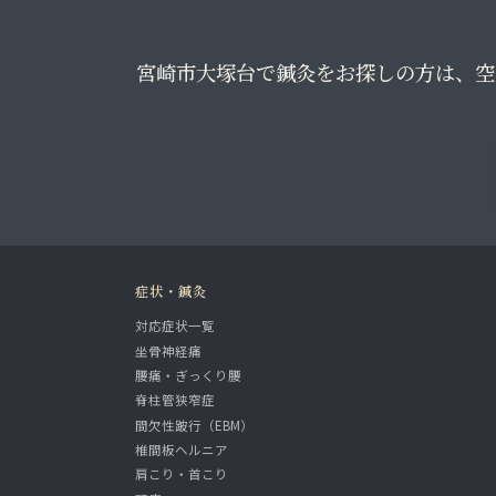
宮崎市大塚台で鍼灸をお探しの方は、空
症状・鍼灸
対応症状一覧
坐骨神経痛
腰痛・ぎっくり腰
脊柱管狭窄症
間欠性跛行（EBM）
椎間板ヘルニア
肩こり・首こり