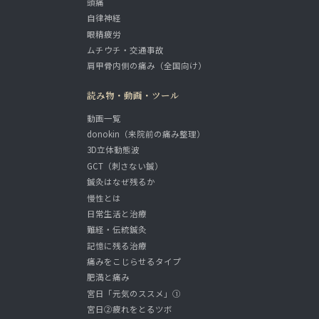
頭痛
自律神経
眼精疲労
ムチウチ・交通事故
肩甲骨内側の痛み（全国向け）
読み物・動画・ツール
動画一覧
donokin（来院前の痛み整理）
3D立体動態波
GCT（刺さない鍼）
鍼灸はなぜ残るか
慢性とは
日常生活と治療
難経・伝統鍼灸
記憶に残る治療
痛みをこじらせるタイプ
肥満と痛み
宮日「元気のススメ」①
宮日②疲れをとるツボ