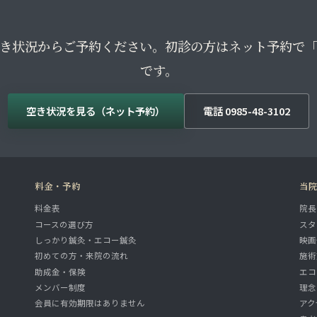
き状況からご予約ください。初診の方はネット予約で
です。
空き状況を見る（ネット予約）
電話 0985-48-3102
料金・予約
当
料金表
院長
コースの選び方
スタ
しっかり鍼灸・エコー鍼灸
映画
初めての方・来院の流れ
施術
助成金・保険
エコ
メンバー制度
理念
会員に有効期限はありません
アク