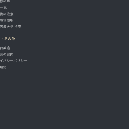
様の声
A一覧
後の注意
事項説明
医療大学 視察
設・その他
台薬店
薬の案内
イバシーポリシー
規約