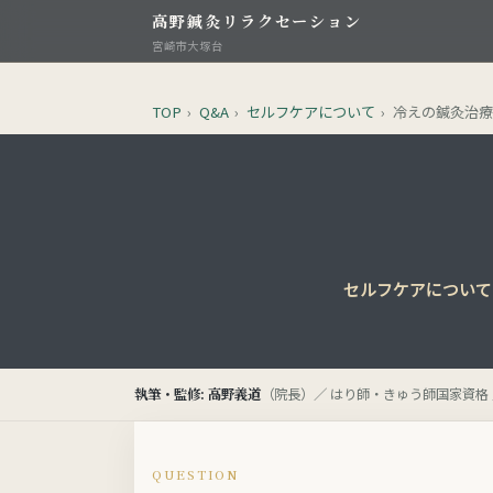
高野鍼灸リラクセーション
宮崎市大塚台
TOP
›
Q&A
›
セルフケアについて
›
冷えの鍼灸治療
セルフケアについて
執筆・監修: 高野義道
（院長）／ はり師・きゅう師国家資格 
QUESTION