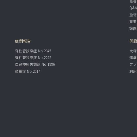
患者
Q&
施術
重要
鈴鹿
症例報告
併
脊柱管狭窄症 No.2045
大塚
脊柱管狭窄症 No.2242
鎮痛
自律神経失調症 No.1996
プラ
頸椎症 No.2017
利用