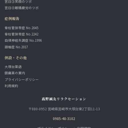
宮日③笑顔のツボ
宮日④眼精疲労のツボ
症例報告
脊柱管狭窄症 No.2045
脊柱管狭窄症 No.2242
自律神経失調症 No.1996
頸椎症 No.2017
併設・その他
大塚台薬店
鎮痛薬の案内
プライバシーポリシー
利用規約
高野鍼灸リラクセーション
〒880-0952 宮崎県宮崎市大塚台東2丁目11-13
0985-48-3102