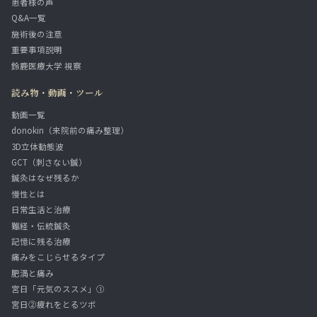
患者様の声
Q&A一覧
施術後の注意
重要事項説明
鈴鹿医療大学 視察
読み物・動画・ツール
動画一覧
donokin（来院前の痛み整理）
3D立体動態波
GCT（刺さない鍼）
鍼灸はなぜ残るか
慢性とは
日常生活と治療
難経・伝統鍼灸
記憶に残る治療
痛みをこじらせるタイプ
肥満と痛み
宮日「元気のススメ」①
宮日②疲れをとるツボ