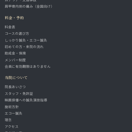
肩甲骨内側の痛み（全国向け）
料金・予約
料金表
コースの選び方
しっかり鍼灸・エコー鍼灸
初めての方・来院の流れ
助成金・保険
メンバー制度
会員に有効期限はありません
当院について
院長あいさつ
スタッフ・免許証
映画俳優への鍼灸演技指導
施術方針
エコー鍼灸
理念
アクセス