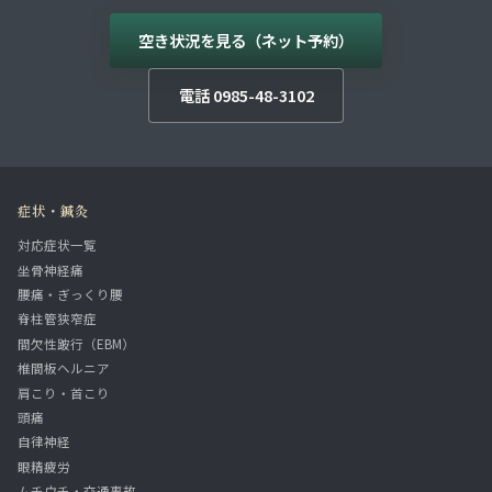
空き状況を見る（ネット予約）
電話 0985-48-3102
症状・鍼灸
対応症状一覧
坐骨神経痛
腰痛・ぎっくり腰
脊柱管狭窄症
間欠性跛行（EBM）
椎間板ヘルニア
肩こり・首こり
頭痛
自律神経
眼精疲労
ムチウチ・交通事故