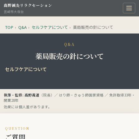
高野鍼灸リラクセーション
宮崎市大塚台
TOP
›
Q&A
›
セルフケアについて
›
薬局販売の針について
Q&A
薬局販売の針について
セルフケアについて
執筆・監修: 高野義道
（院長）／ はり師・きゅう師国家資格 ／ 免許取得33年・
開業28年
効果には個人差があります。
QUESTION
ご質問