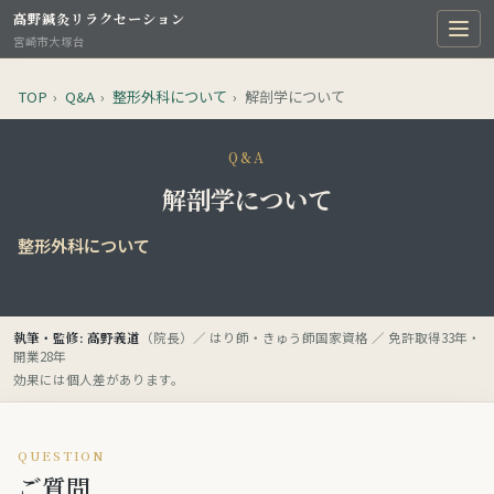
高野鍼灸リラクセーション
宮崎市大塚台
TOP
›
Q&A
›
整形外科について
›
解剖学について
Q&A
解剖学について
整形外科について
執筆・監修: 高野義道
（院長）／ はり師・きゅう師国家資格 ／ 免許取得33年・
開業28年
効果には個人差があります。
QUESTION
ご質問