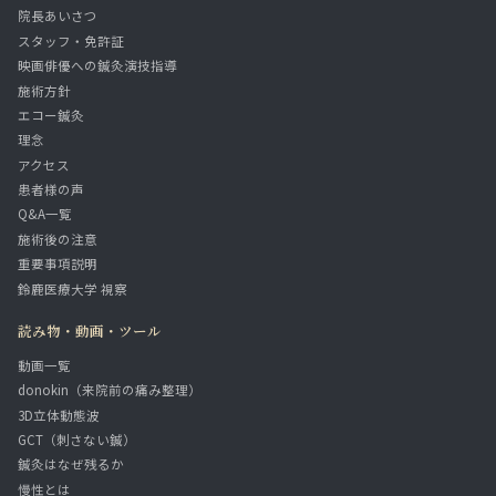
院長あいさつ
スタッフ・免許証
映画俳優への鍼灸演技指導
施術方針
エコー鍼灸
理念
アクセス
患者様の声
Q&A一覧
施術後の注意
重要事項説明
鈴鹿医療大学 視察
読み物・動画・ツール
動画一覧
donokin（来院前の痛み整理）
3D立体動態波
GCT（刺さない鍼）
鍼灸はなぜ残るか
慢性とは