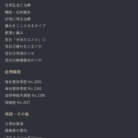
日常生活と治療
難経・伝統鍼灸
記憶に残る治療
痛みをこじらせるタイプ
肥満と痛み
宮日「元気のススメ」①
宮日②疲れをとるツボ
宮日③笑顔のツボ
宮日④眼精疲労のツボ
症例報告
脊柱管狭窄症 No.2045
脊柱管狭窄症 No.2242
自律神経失調症 No.1996
頸椎症 No.2017
併設・その他
大塚台薬店
鎮痛薬の案内
プライバシーポリシー