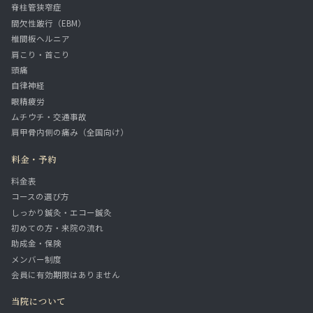
脊柱管狭窄症
間欠性跛行（EBM）
椎間板ヘルニア
肩こり・首こり
頭痛
自律神経
眼精疲労
ムチウチ・交通事故
肩甲骨内側の痛み（全国向け）
料金・予約
料金表
コースの選び方
しっかり鍼灸・エコー鍼灸
初めての方・来院の流れ
助成金・保険
メンバー制度
会員に有効期限はありません
当院について