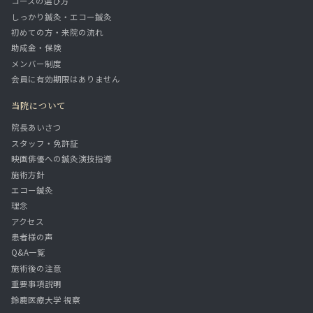
コースの選び方
しっかり鍼灸・エコー鍼灸
初めての方・来院の流れ
助成金・保険
メンバー制度
会員に有効期限はありません
当院について
院長あいさつ
スタッフ・免許証
映画俳優への鍼灸演技指導
施術方針
エコー鍼灸
理念
アクセス
患者様の声
Q&A一覧
施術後の注意
重要事項説明
鈴鹿医療大学 視察