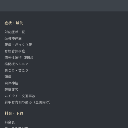
症状・鍼灸
対応症状一覧
坐骨神経痛
腰痛・ぎっくり腰
脊柱管狭窄症
間欠性跛行（EBM）
椎間板ヘルニア
肩こり・首こり
頭痛
自律神経
眼精疲労
ムチウチ・交通事故
肩甲骨内側の痛み（全国向け）
料金・予約
料金表