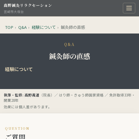
高野鍼灸リラクセーション
宮崎市大塚台
TOP
›
Q&A
›
経験について
›
鍼灸師の直感
Q&A
鍼灸師の直感
経験について
執筆・監修: 高野義道
（院長）／ はり師・きゅう師国家資格 ／ 免許取得33年・
開業28年
効果には個人差があります。
QUESTION
ご質問