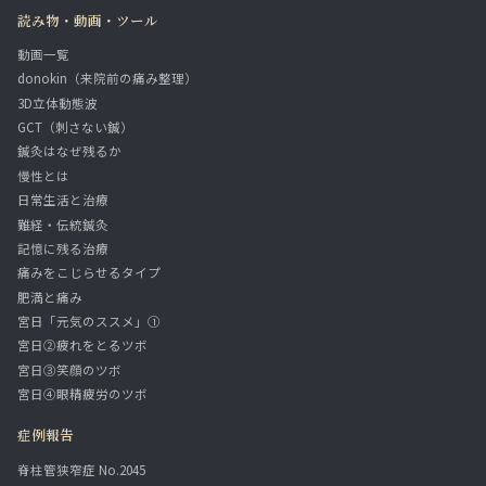
読み物・動画・ツール
動画一覧
donokin（来院前の痛み整理）
3D立体動態波
GCT（刺さない鍼）
鍼灸はなぜ残るか
慢性とは
日常生活と治療
難経・伝統鍼灸
記憶に残る治療
痛みをこじらせるタイプ
肥満と痛み
宮日「元気のススメ」①
宮日②疲れをとるツボ
宮日③笑顔のツボ
宮日④眼精疲労のツボ
症例報告
脊柱管狭窄症 No.2045