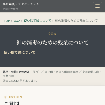
高野鍼灸リラクセーション
宮崎市大塚台
TOP
›
Q&A
›
使い捨て鍼について
›
針の消毒のための残業について
Q&A
針の消毒のための残業について
使い捨て鍼について
執筆・監修: 高野義道
（院長）／ はり師・きゅう師国家資格 ／ 免許取得33年・
開業28年
効果には個人差があります。
QUESTION
ご質問