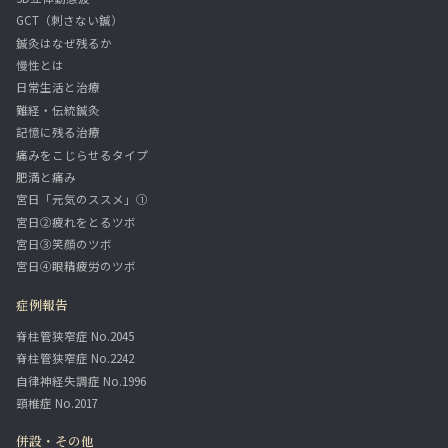
GCT（刺さない鍼）
鍼灸はなぜ残るか
慢性とは
日常生活と治療
難経・伝統鍼灸
記憶に残る治療
痛みをこじらせるタイプ
肥満と痛み
宮日「元気のススメ」①
宮日②疲れをとるツボ
宮日③笑顔のツボ
宮日④眼精疲労のツボ
症例報告
脊柱管狭窄症 No.2045
脊柱管狭窄症 No.2242
自律神経失調症 No.1996
頸椎症 No.2017
併設・その他