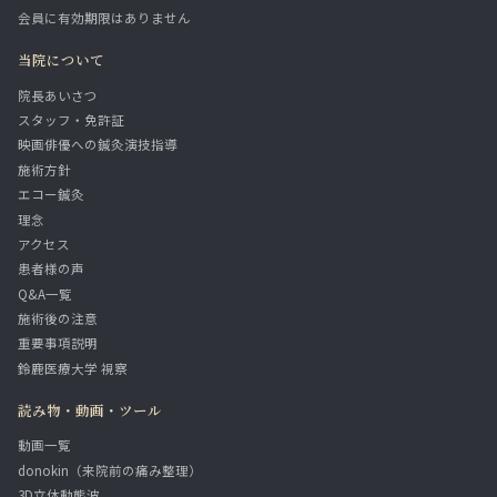
会員に有効期限はありません
当院について
院長あいさつ
スタッフ・免許証
映画俳優への鍼灸演技指導
施術方針
エコー鍼灸
理念
アクセス
患者様の声
Q&A一覧
施術後の注意
重要事項説明
鈴鹿医療大学 視察
読み物・動画・ツール
動画一覧
donokin（来院前の痛み整理）
3D立体動態波