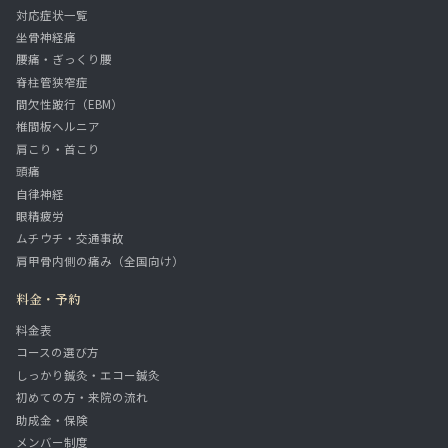
対応症状一覧
坐骨神経痛
腰痛・ぎっくり腰
脊柱管狭窄症
間欠性跛行（EBM）
椎間板ヘルニア
肩こり・首こり
頭痛
自律神経
眼精疲労
ムチウチ・交通事故
肩甲骨内側の痛み（全国向け）
料金・予約
料金表
コースの選び方
しっかり鍼灸・エコー鍼灸
初めての方・来院の流れ
助成金・保険
メンバー制度