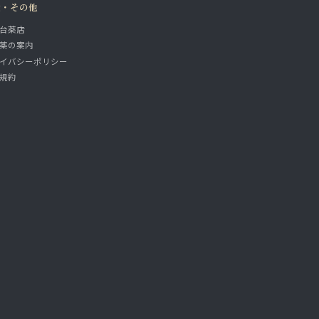
設・その他
台薬店
薬の案内
イバシーポリシー
規約