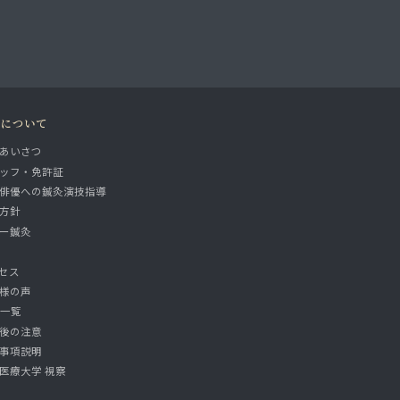
院について
あいさつ
ッフ・免許証
俳優への鍼灸演技指導
方針
ー鍼灸
セス
様の声
A一覧
後の注意
事項説明
医療大学 視察