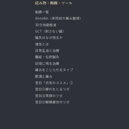
読み物・動画・ツール
動画一覧
donokin（来院前の痛み整理）
3D立体動態波
GCT（刺さない鍼）
鍼灸はなぜ残るか
慢性とは
日常生活と治療
難経・伝統鍼灸
記憶に残る治療
痛みをこじらせるタイプ
肥満と痛み
宮日「元気のススメ」①
宮日②疲れをとるツボ
宮日③笑顔のツボ
宮日④眼精疲労のツボ