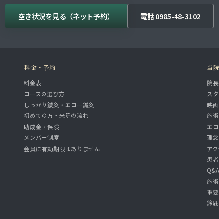
空き状況を見る（ネット予約）
電話 0985-48-3102
料金・予約
当
料金表
院長
コースの選び方
スタ
しっかり鍼灸・エコー鍼灸
映画
初めての方・来院の流れ
施術
助成金・保険
エコ
メンバー制度
理念
会員に有効期限はありません
アク
患者
Q&
施術
重要
鈴鹿