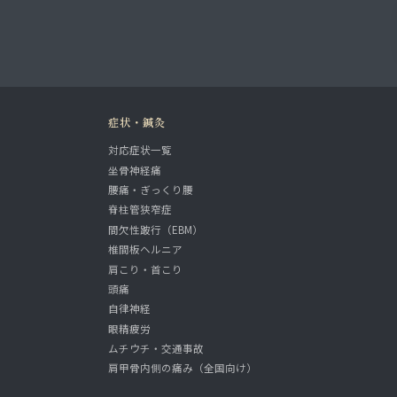
症状・鍼灸
対応症状一覧
坐骨神経痛
腰痛・ぎっくり腰
脊柱管狭窄症
間欠性跛行（EBM）
椎間板ヘルニア
肩こり・首こり
頭痛
自律神経
眼精疲労
ムチウチ・交通事故
肩甲骨内側の痛み（全国向け）