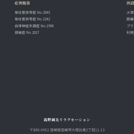
症例報告
併
脊柱管狭窄症 No.2045
大塚
脊柱管狭窄症 No.2242
鎮痛
自律神経失調症 No.1996
プラ
頸椎症 No.2017
利用
高野鍼灸リラクセーション
〒880-0952 宮崎県宮崎市大塚台東2丁目11-13