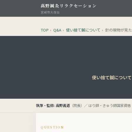
高野鍼灸リラクセーション
宮崎市大塚台
TOP
›
Q&A
›
使い捨て鍼について
›
針の現物が見
使い捨て鍼について
執筆・監修: 高野義道
（院長）／ はり師・きゅう師国家資格 
QUESTION