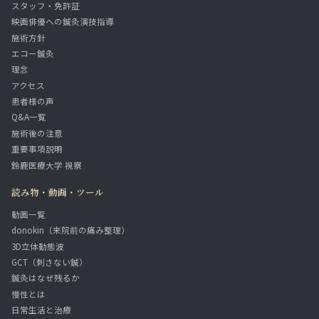
スタッフ・免許証
映画俳優への鍼灸演技指導
施術方針
エコー鍼灸
理念
アクセス
患者様の声
Q&A一覧
施術後の注意
重要事項説明
鈴鹿医療大学 視察
読み物・動画・ツール
動画一覧
donokin（来院前の痛み整理）
3D立体動態波
GCT（刺さない鍼）
鍼灸はなぜ残るか
慢性とは
日常生活と治療