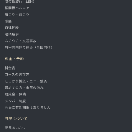
間欠性跛行（EBM）
椎間板ヘルニア
肩こり・首こり
頭痛
自律神経
眼精疲労
ムチウチ・交通事故
肩甲骨内側の痛み（全国向け）
料金・予約
料金表
コースの選び方
しっかり鍼灸・エコー鍼灸
初めての方・来院の流れ
助成金・保険
メンバー制度
会員に有効期限はありません
当院について
院長あいさつ