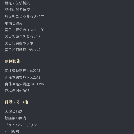
難経・伝統鍼灸
記憶に残る治療
痛みをこじらせるタイプ
肥満と痛み
宮日「元気のススメ」①
宮日②疲れをとるツボ
宮日③笑顔のツボ
宮日④眼精疲労のツボ
症例報告
脊柱管狭窄症 No.2045
脊柱管狭窄症 No.2242
自律神経失調症 No.1996
頸椎症 No.2017
併設・その他
大塚台薬店
鎮痛薬の案内
プライバシーポリシー
利用規約