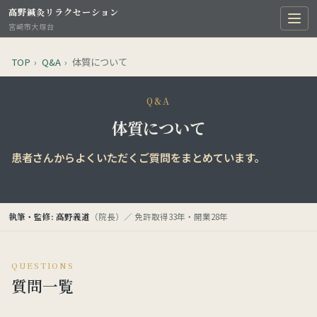
高野鍼灸リラクセーション
宮崎市大塚台
TOP
›
Q&A
›
体質について
Q&A
体質について
患者さんからよくいただくご質問をまとめています。
執筆・監修: 高野義道
（院長）／ 免許取得33年・開業28年
QUESTIONS
質問一覧