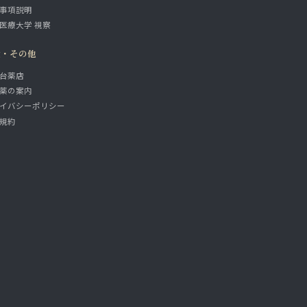
事項説明
医療大学 視察
設・その他
台薬店
薬の案内
イバシーポリシー
規約