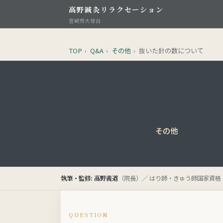
高野鍼灸リラクセーション
宮崎市大塚台
TOP
›
Q&A
›
その他
›
抜いた針の数について
その他
執筆・監修: 高野義道
（院長）／ はり師・きゅう師国家資格 
QUESTION