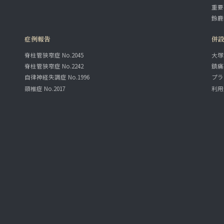
重要
鈴鹿
症例報告
併
脊柱管狭窄症 No.2045
大塚
脊柱管狭窄症 No.2242
鎮痛
自律神経失調症 No.1996
プラ
頸椎症 No.2017
利用