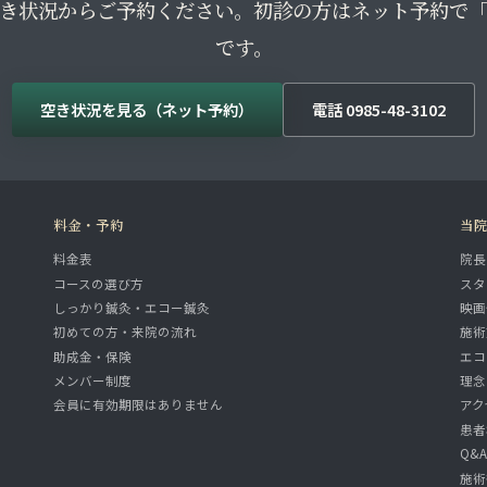
き状況からご予約ください。初診の方はネット予約で
です。
空き状況を見る（ネット予約）
電話 0985-48-3102
料金・予約
当
料金表
院長
コースの選び方
スタ
しっかり鍼灸・エコー鍼灸
映画
初めての方・来院の流れ
施術
助成金・保険
エコ
メンバー制度
理念
会員に有効期限はありません
アク
患者
Q&
施術