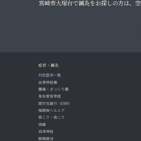
宮崎市大塚台で鍼灸をお探しの方は、空
症状・鍼灸
対応症状一覧
坐骨神経痛
腰痛・ぎっくり腰
脊柱管狭窄症
間欠性跛行（EBM）
椎間板ヘルニア
肩こり・首こり
頭痛
自律神経
眼精疲労