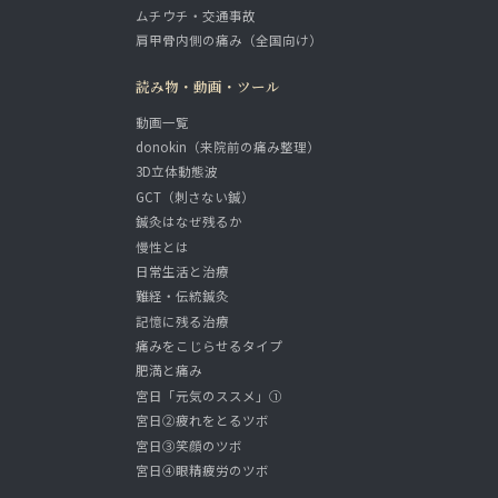
ムチウチ・交通事故
肩甲骨内側の痛み（全国向け）
読み物・動画・ツール
動画一覧
donokin（来院前の痛み整理）
3D立体動態波
GCT（刺さない鍼）
鍼灸はなぜ残るか
慢性とは
日常生活と治療
難経・伝統鍼灸
記憶に残る治療
痛みをこじらせるタイプ
肥満と痛み
宮日「元気のススメ」①
宮日②疲れをとるツボ
宮日③笑顔のツボ
宮日④眼精疲労のツボ