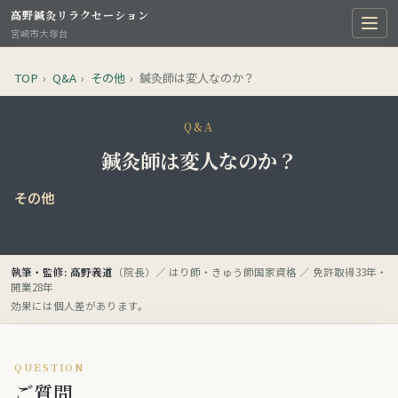
高野鍼灸リラクセーション
宮崎市大塚台
TOP
›
Q&A
›
その他
›
鍼灸師は変人なのか？
Q&A
鍼灸師は変人なのか？
その他
執筆・監修: 高野義道
（院長）／ はり師・きゅう師国家資格 ／ 免許取得33年・
開業28年
効果には個人差があります。
QUESTION
ご質問