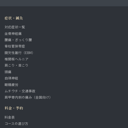
症状・鍼灸
対応症状一覧
坐骨神経痛
腰痛・ぎっくり腰
脊柱管狭窄症
間欠性跛行（EBM）
椎間板ヘルニア
肩こり・首こり
頭痛
自律神経
眼精疲労
ムチウチ・交通事故
肩甲骨内側の痛み（全国向け）
料金・予約
料金表
コースの選び方