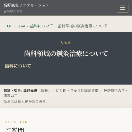
高野鍼灸リラクセーション
宮崎市大塚台
TOP
›
Q&A
›
歯科について
›
歯科領域の鍼灸治療について
Q&A
歯科領域の鍼灸治療について
歯科について
執筆・監修: 高野義道
（院長）／ はり師・きゅう師国家資格 ／ 免許取得33年・
開業28年
効果には個人差があります。
QUESTION
ご質問