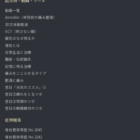
読み物・動画・ツール
動画一覧
donokin（来院前の痛み整理）
3D立体動態波
GCT（刺さない鍼）
鍼灸はなぜ残るか
慢性とは
日常生活と治療
難経・伝統鍼灸
記憶に残る治療
痛みをこじらせるタイプ
肥満と痛み
宮日「元気のススメ」①
宮日②疲れをとるツボ
宮日③笑顔のツボ
宮日④眼精疲労のツボ
症例報告
脊柱管狭窄症 No.2045
脊柱管狭窄症 No.2242