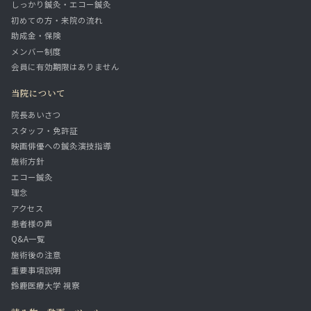
しっかり鍼灸・エコー鍼灸
初めての方・来院の流れ
助成金・保険
メンバー制度
会員に有効期限はありません
当院について
院長あいさつ
スタッフ・免許証
映画俳優への鍼灸演技指導
施術方針
エコー鍼灸
理念
アクセス
患者様の声
Q&A一覧
施術後の注意
重要事項説明
鈴鹿医療大学 視察