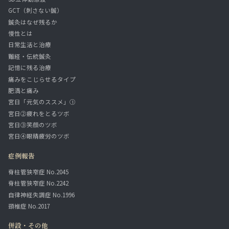
GCT（刺さない鍼）
鍼灸はなぜ残るか
慢性とは
日常生活と治療
難経・伝統鍼灸
記憶に残る治療
痛みをこじらせるタイプ
肥満と痛み
宮日「元気のススメ」①
宮日②疲れをとるツボ
宮日③笑顔のツボ
宮日④眼精疲労のツボ
症例報告
脊柱管狭窄症 No.2045
脊柱管狭窄症 No.2242
自律神経失調症 No.1996
頸椎症 No.2017
併設・その他