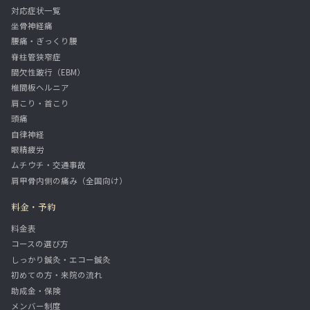
対応症状一覧
坐骨神経痛
腰痛・ぎっくり腰
脊柱管狭窄症
間欠性跛行（EBM）
椎間板ヘルニア
肩こり・首こり
頭痛
自律神経
眼精疲労
ムチウチ・交通事故
肩甲骨内側の痛み（全国向け）
料金・予約
料金表
コースの選び方
しっかり鍼灸・エコー鍼灸
初めての方・来院の流れ
助成金・保険
メンバー制度