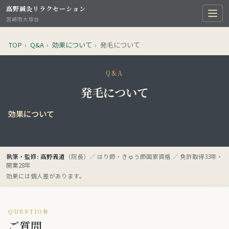
高野鍼灸リラクセーション
宮崎市大塚台
TOP
›
Q&A
›
効果について
›
発毛について
Q&A
発毛について
効果について
執筆・監修: 高野義道
（院長）／ はり師・きゅう師国家資格 ／ 免許取得33年・
開業28年
効果には個人差があります。
QUESTION
ご質問