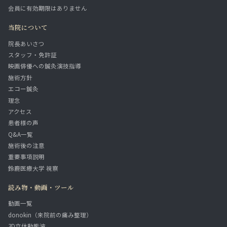
会員に有効期限はありません
当院について
院長あいさつ
スタッフ・免許証
映画俳優への鍼灸演技指導
施術方針
エコー鍼灸
理念
アクセス
患者様の声
Q&A一覧
施術後の注意
重要事項説明
鈴鹿医療大学 視察
読み物・動画・ツール
動画一覧
donokin（来院前の痛み整理）
3D立体動態波