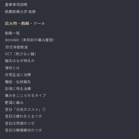
重要事項説明
鈴鹿医療大学 視察
読み物・動画・ツール
動画一覧
donokin（来院前の痛み整理）
3D立体動態波
GCT（刺さない鍼）
鍼灸はなぜ残るか
慢性とは
日常生活と治療
難経・伝統鍼灸
記憶に残る治療
痛みをこじらせるタイプ
肥満と痛み
宮日「元気のススメ」①
宮日②疲れをとるツボ
宮日③笑顔のツボ
宮日④眼精疲労のツボ