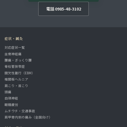
電話 0985-48-3102
症状・鍼灸
対応症状一覧
坐骨神経痛
腰痛・ぎっくり腰
脊柱管狭窄症
間欠性跛行（EBM）
椎間板ヘルニア
肩こり・首こり
頭痛
自律神経
眼精疲労
ムチウチ・交通事故
肩甲骨内側の痛み（全国向け）