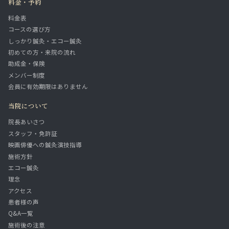
料金・予約
料金表
コースの選び方
しっかり鍼灸・エコー鍼灸
初めての方・来院の流れ
助成金・保険
メンバー制度
会員に有効期限はありません
当院について
院長あいさつ
スタッフ・免許証
映画俳優への鍼灸演技指導
施術方針
エコー鍼灸
理念
アクセス
患者様の声
Q&A一覧
施術後の注意