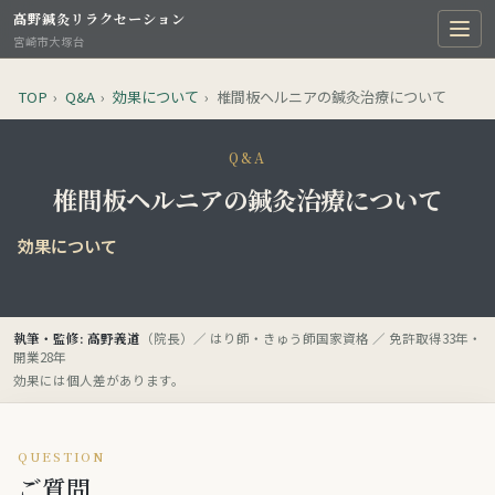
高野鍼灸リラクセーション
宮崎市大塚台
TOP
›
Q&A
›
効果について
›
椎間板ヘルニアの鍼灸治療について
Q&A
椎間板ヘルニアの鍼灸治療について
効果について
執筆・監修: 高野義道
（院長）／ はり師・きゅう師国家資格 ／ 免許取得33年・
開業28年
効果には個人差があります。
QUESTION
ご質問