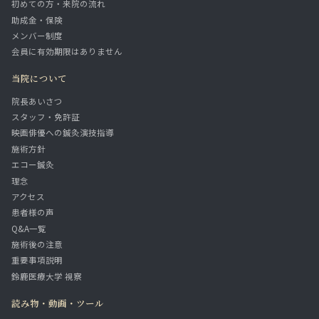
初めての方・来院の流れ
助成金・保険
メンバー制度
会員に有効期限はありません
当院について
院長あいさつ
スタッフ・免許証
映画俳優への鍼灸演技指導
施術方針
エコー鍼灸
理念
アクセス
患者様の声
Q&A一覧
施術後の注意
重要事項説明
鈴鹿医療大学 視察
読み物・動画・ツール