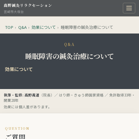
高野鍼灸リラクセーション
宮崎市大塚台
TOP
›
Q&A
›
効果について
›
睡眠障害の鍼灸治療について
Q&A
睡眠障害の鍼灸治療について
効果について
執筆・監修: 高野義道
（院長）／ はり師・きゅう師国家資格 ／ 免許取得33年・
開業28年
効果には個人差があります。
QUESTION
ご質問