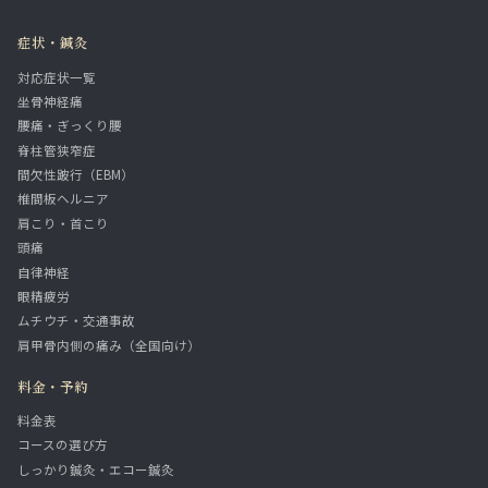
症状・鍼灸
対応症状一覧
坐骨神経痛
腰痛・ぎっくり腰
脊柱管狭窄症
間欠性跛行（EBM）
椎間板ヘルニア
肩こり・首こり
頭痛
自律神経
眼精疲労
ムチウチ・交通事故
肩甲骨内側の痛み（全国向け）
料金・予約
料金表
コースの選び方
しっかり鍼灸・エコー鍼灸