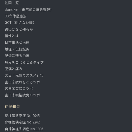
動画一覧
donokin（来院前の痛み整理）
3D立体動態波
GCT（刺さない鍼）
鍼灸はなぜ残るか
慢性とは
日常生活と治療
難経・伝統鍼灸
記憶に残る治療
痛みをこじらせるタイプ
肥満と痛み
宮日「元気のススメ」①
宮日②疲れをとるツボ
宮日③笑顔のツボ
宮日④眼精疲労のツボ
症例報告
脊柱管狭窄症 No.2045
脊柱管狭窄症 No.2242
自律神経失調症 No.1996