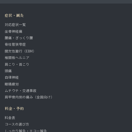
症状・鍼灸
対応症状一覧
坐骨神経痛
腰痛・ぎっくり腰
脊柱管狭窄症
間欠性跛行（EBM）
椎間板ヘルニア
肩こり・首こり
頭痛
自律神経
眼精疲労
ムチウチ・交通事故
肩甲骨内側の痛み（全国向け）
料金・予約
料金表
コースの選び方
しっかり鍼灸・エコー鍼灸