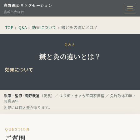
高野鍼灸リラクセーション
宮崎市大塚台
TOP
›
Q&A
›
効果について
›
鍼と灸の違いとは？
Q&A
鍼と灸の違いとは？
効果について
執筆・監修: 高野義道
（院長）／ はり師・きゅう師国家資格 ／ 免許取得33年・
開業28年
効果には個人差があります。
QUESTION
ご質問