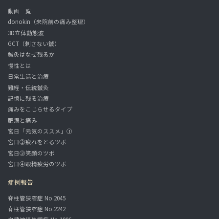
動画一覧
donokin（来院前の痛み整理）
3D立体動態波
GCT（刺さない鍼）
鍼灸はなぜ残るか
慢性とは
日常生活と治療
難経・伝統鍼灸
記憶に残る治療
痛みをこじらせるタイプ
肥満と痛み
宮日「元気のススメ」①
宮日②疲れをとるツボ
宮日③笑顔のツボ
宮日④眼精疲労のツボ
症例報告
脊柱管狭窄症 No.2045
脊柱管狭窄症 No.2242