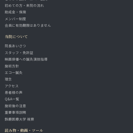
初めての方・来院の流れ
助成金・保険
メンバー制度
会員に有効期限はありません
当院について
院長あいさつ
スタッフ・免許証
映画俳優への鍼灸演技指導
施術方針
エコー鍼灸
理念
アクセス
患者様の声
Q&A一覧
施術後の注意
重要事項説明
鈴鹿医療大学 視察
読み物・動画・ツール