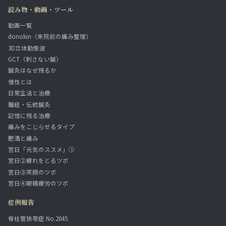
読み物・動画・ツール
動画一覧
donokin（来院前の痛み整理）
3D立体動態波
GCT（刺さない鍼）
鍼灸はなぜ残るか
慢性とは
日常生活と治療
難経・伝統鍼灸
記憶に残る治療
痛みをこじらせるタイプ
肥満と痛み
宮日「元気のススメ」①
宮日②疲れをとるツボ
宮日③笑顔のツボ
宮日④眼精疲労のツボ
症例報告
脊柱管狭窄症 No.2045