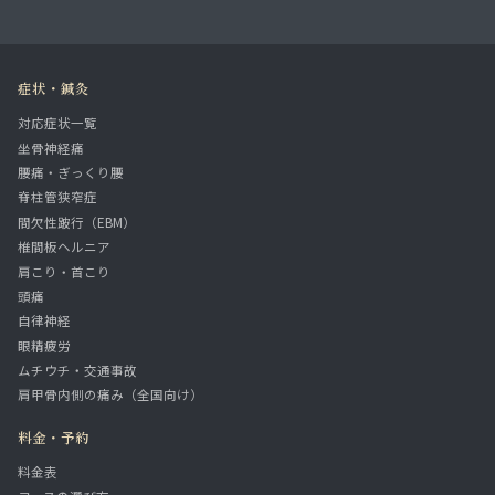
症状・鍼灸
対応症状一覧
坐骨神経痛
腰痛・ぎっくり腰
脊柱管狭窄症
間欠性跛行（EBM）
椎間板ヘルニア
肩こり・首こり
頭痛
自律神経
眼精疲労
ムチウチ・交通事故
肩甲骨内側の痛み（全国向け）
料金・予約
料金表