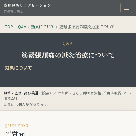
高野鍼灸リラクセーション
宮崎市大塚台
TOP
›
Q&A
›
効果について
›
筋緊張頭痛の鍼灸治療について
Q&A
筋緊張頭痛の鍼灸治療について
効果について
執筆・監修: 高野義道
（院長）／ はり師・きゅう師国家資格 ／ 免許取得33年・
開業28年
効果には個人差があります。
QUESTION
ご質問