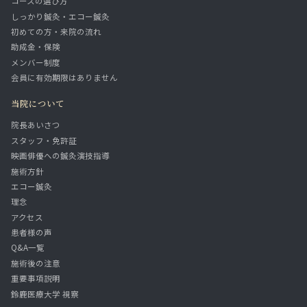
コースの選び方
しっかり鍼灸・エコー鍼灸
初めての方・来院の流れ
助成金・保険
メンバー制度
会員に有効期限はありません
当院について
院長あいさつ
スタッフ・免許証
映画俳優への鍼灸演技指導
施術方針
エコー鍼灸
理念
アクセス
患者様の声
Q&A一覧
施術後の注意
重要事項説明
鈴鹿医療大学 視察