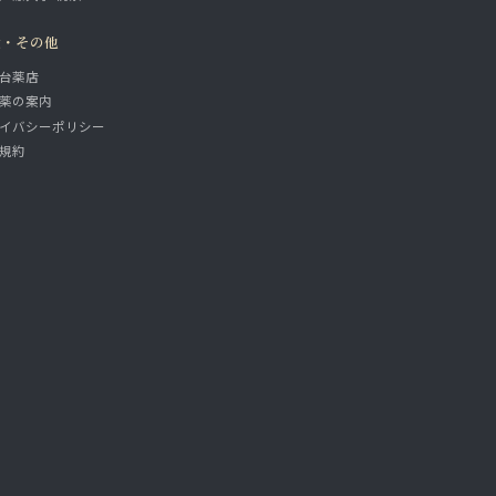
設・その他
台薬店
薬の案内
イバシーポリシー
規約