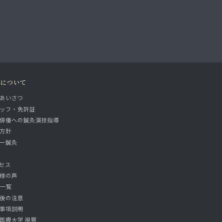
院について
あいさつ
ッフ・免許証
俳優への鍼灸演技指導
方針
ー鍼灸
セス
様の声
A一覧
後の注意
事項説明
医療大学 視察