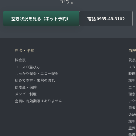
です。
空き状況を見る（ネット予約）
電話 0985-48-3102
料金・予約
当
料金表
院長
コースの選び方
スタ
しっかり鍼灸・エコー鍼灸
映画
初めての方・来院の流れ
施術
助成金・保険
エコ
メンバー制度
理念
会員に有効期限はありません
アク
患者
Q&
施術
重要
鈴鹿