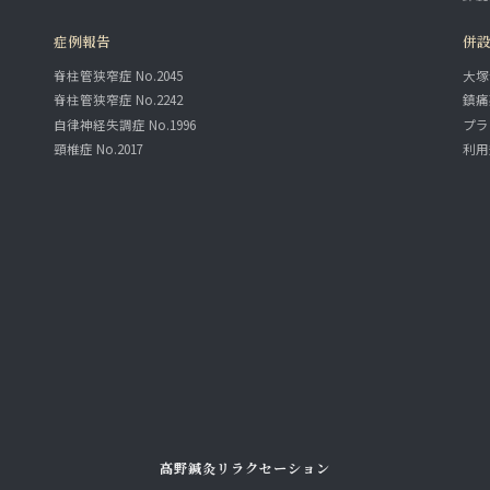
症例報告
併
脊柱管狭窄症 No.2045
大塚
脊柱管狭窄症 No.2242
鎮痛
自律神経失調症 No.1996
プラ
頸椎症 No.2017
利用
高野鍼灸リラクセーション