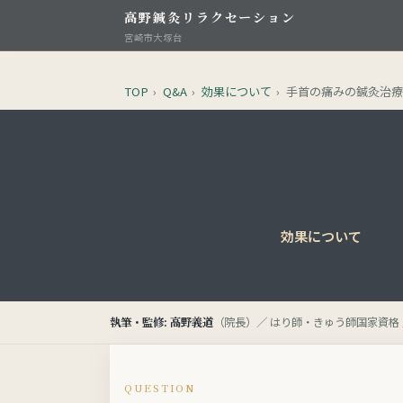
高野鍼灸リラクセーション
宮崎市大塚台
TOP
›
Q&A
›
効果について
›
手首の痛みの鍼灸治
効果について
執筆・監修: 高野義道
（院長）／ はり師・きゅう師国家資格 
QUESTION