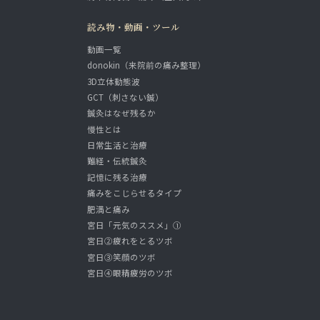
読み物・動画・ツール
動画一覧
donokin（来院前の痛み整理）
3D立体動態波
GCT（刺さない鍼）
鍼灸はなぜ残るか
慢性とは
日常生活と治療
難経・伝統鍼灸
記憶に残る治療
痛みをこじらせるタイプ
肥満と痛み
宮日「元気のススメ」①
宮日②疲れをとるツボ
宮日③笑顔のツボ
宮日④眼精疲労のツボ