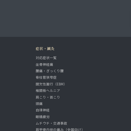
症状・鍼灸
対応症状一覧
坐骨神経痛
腰痛・ぎっくり腰
脊柱管狭窄症
間欠性跛行（EBM）
椎間板ヘルニア
肩こり・首こり
頭痛
自律神経
眼精疲労
ムチウチ・交通事故
肩甲骨内側の痛み（全国向け）