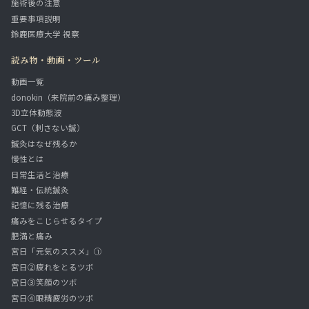
施術後の注意
重要事項説明
鈴鹿医療大学 視察
読み物・動画・ツール
動画一覧
donokin（来院前の痛み整理）
3D立体動態波
GCT（刺さない鍼）
鍼灸はなぜ残るか
慢性とは
日常生活と治療
難経・伝統鍼灸
記憶に残る治療
痛みをこじらせるタイプ
肥満と痛み
宮日「元気のススメ」①
宮日②疲れをとるツボ
宮日③笑顔のツボ
宮日④眼精疲労のツボ