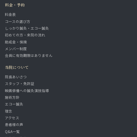
料金・予約
料金表
コースの選び方
しっかり鍼灸・エコー鍼灸
初めての方・来院の流れ
助成金・保険
メンバー制度
会員に有効期限はありません
当院について
院長あいさつ
スタッフ・免許証
映画俳優への鍼灸演技指導
施術方針
エコー鍼灸
理念
アクセス
患者様の声
Q&A一覧