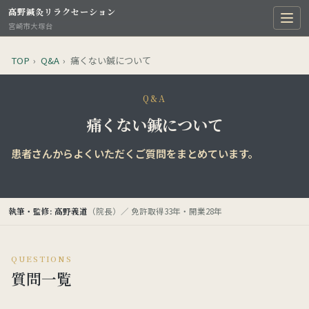
高野鍼灸リラクセーション
宮崎市大塚台
TOP
›
Q&A
›
痛くない鍼について
Q&A
痛くない鍼について
患者さんからよくいただくご質問をまとめています。
執筆・監修: 高野義道
（院長）／ 免許取得33年・開業28年
QUESTIONS
質問一覧