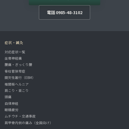
電話 0985-48-3102
症状・鍼灸
対応症状一覧
坐骨神経痛
腰痛・ぎっくり腰
脊柱管狭窄症
間欠性跛行（EBM）
椎間板ヘルニア
肩こり・首こり
頭痛
自律神経
眼精疲労
ムチウチ・交通事故
肩甲骨内側の痛み（全国向け）