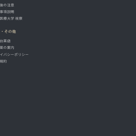
後の注意
事項説明
医療大学 視察
設・その他
台薬店
薬の案内
イバシーポリシー
規約