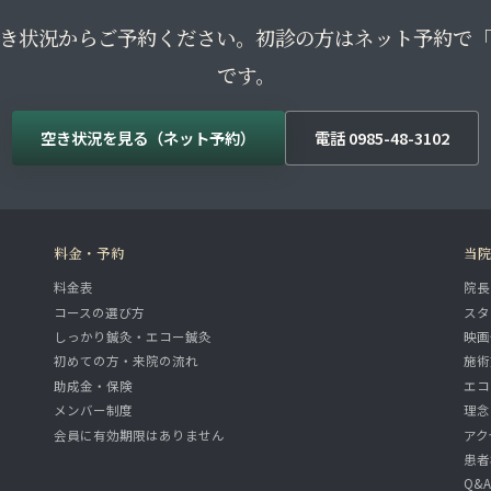
き状況からご予約ください。初診の方はネット予約で
です。
空き状況を見る（ネット予約）
電話 0985-48-3102
料金・予約
当
料金表
院長
コースの選び方
スタ
しっかり鍼灸・エコー鍼灸
映画
初めての方・来院の流れ
施術
助成金・保険
エコ
メンバー制度
理念
会員に有効期限はありません
アク
患者
Q&