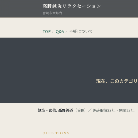
高野鍼灸リラクセーション
宮崎市大塚台
TOP
›
Q&A
›
不妊について
現在、このカテゴリ
執筆・監修: 高野義道
（院長）／ 免許取得33年・開業28年
QUESTIONS