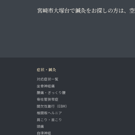
宮崎市大塚台で鍼灸をお探しの方は、空
症状・鍼灸
対応症状一覧
坐骨神経痛
腰痛・ぎっくり腰
脊柱管狭窄症
間欠性跛行（EBM）
椎間板ヘルニア
肩こり・首こり
頭痛
自律神経