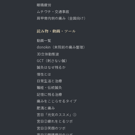
眼精疲労
ムチウチ・交通事故
肩甲骨内側の痛み（全国向け）
読み物・動画・ツール
動画一覧
donokin（来院前の痛み整理）
3D立体動態波
GCT（刺さない鍼）
鍼灸はなぜ残るか
慢性とは
日常生活と治療
難経・伝統鍼灸
記憶に残る治療
痛みをこじらせるタイプ
肥満と痛み
宮日「元気のススメ」①
宮日②疲れをとるツボ
宮日③笑顔のツボ
宮日④眼精疲労のツボ