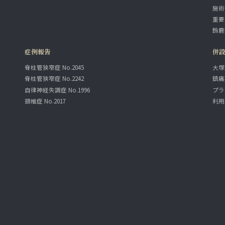
施術
重要
鈴鹿
症例報告
併
脊柱管狭窄症 No.2045
大塚
脊柱管狭窄症 No.2242
鎮痛
自律神経失調症 No.1996
プラ
頸椎症 No.2017
利用